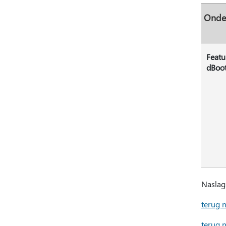
Onde
Featu
dBoo
Naslag
terug n
terug 