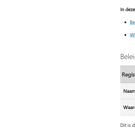
In deze
Be
Wi
Bele
Regis
Naa
Waar
Dit is