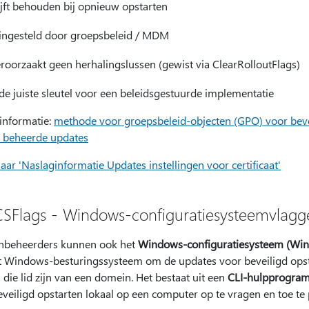
ijft behouden bij opnieuw opstarten
 ingesteld door groepsbeleid / MDM
roorzaakt geen herhalingslussen (gewist via ClearRolloutFlags)
 de juiste sleutel voor een beleidsgestuurde implementatie
informatie:
methode voor groepsbeleid-objecten (GPO) voor bev
T beheerde updates
aar 'Naslaginformatie Updates instellingen voor certificaat'
SFlags - Windows-configuratiesysteemvlagg
beheerders kunnen ook het
Windows-configuratiesysteem (Wi
t Windows-besturingssysteem om de updates voor beveiligd ops
 die lid zijn van een domein. Het bestaat uit een
CLI-hulpprogram
veiligd opstarten lokaal op een computer op te vragen en toe te 