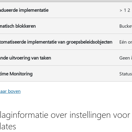
adueerde implementatie
> 1 2 
atisch blokkeren
Bucket
omatiseerde implementatie van groepsbeleidsobjecten
Eén or
nde uitvoering van taken
Geen i
time Monitoring
Statu
naar boven
laginformatie over instellingen voor
ates