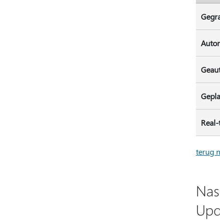
Gegr
Autom
Geaut
Gepla
Real-
terug 
Nas
Upd