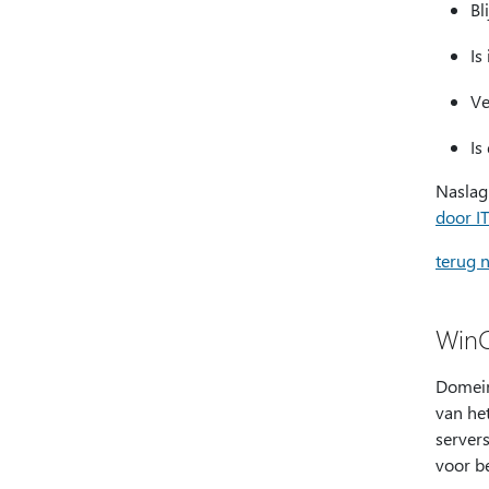
Bl
Is
Ve
Is
Naslag
door I
terug n
WinC
Domein
van he
servers
voor be