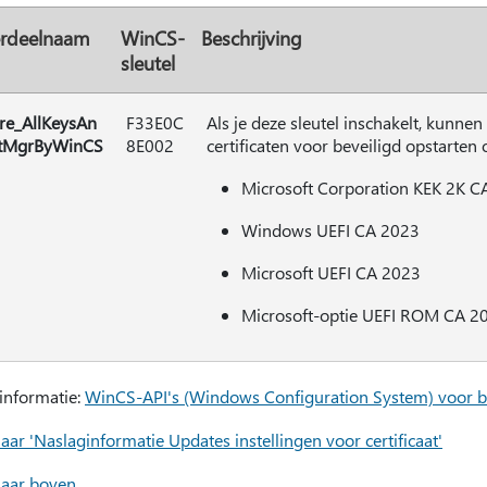
rdeelnaam
WinCS-
Beschrijving
sleutel
re_AllKeysAn
F33E0C
Als je deze sleutel inschakelt, kunn
tMgrByWinCS
8E002
certificaten voor beveiligd opstarten
Microsoft Corporation KEK 2K C
Windows UEFI CA 2023
Microsoft UEFI CA 2023
Microsoft-optie UEFI ROM CA 2
informatie:
WinCS-API's (Windows Configuration System) voor be
aar 'Naslaginformatie Updates instellingen voor certificaat'
naar boven