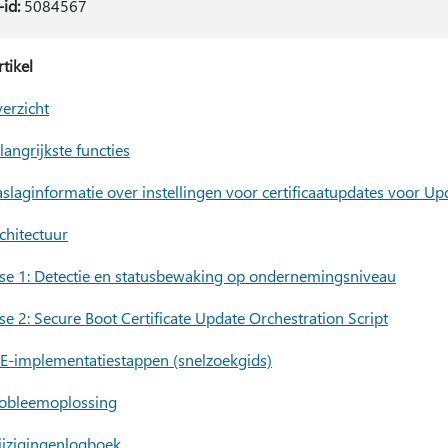
-id:
5084567
rtikel
erzicht
langrijkste functies
slaginformatie over instellingen voor certificaatupdates voor Up
chitectuur
se 1: Detectie en statusbewaking op ondernemingsniveau
se 2: Secure Boot Certificate Update Orchestration Script
E-implementatiestappen (snelzoekgids)
obleemoplossing
jzigingenlogboek