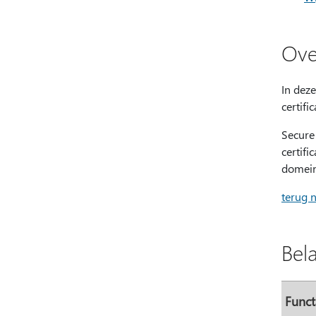
Ove
In dez
certif
Secure
certif
domein
terug 
Bela
Funct