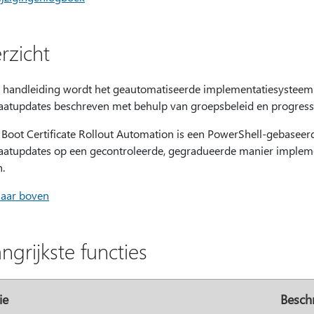
rzicht
e handleiding wordt het geautomatiseerde implementatiesystee
icaatupdates beschreven met behulp van groepsbeleid en progres
 Boot Certificate Rollout Automation is een PowerShell-gebasee
icaatupdates op een gecontroleerde, gegradueerde manier impleme
.
naar boven
ngrijkste functies
ie
Beschr