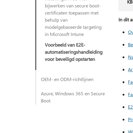
KB
bijwerken van secure boot-
certificaten toepassen met
In dit a
behulp van
modelgebaseerde targeting
Ov
in Microsoft Intune
Be
Voorbeeld van E2E-
automatiseringshandleiding
Na
voor beveiligd opstarten
Ar
OEM- en ODM-richtlijnen
Fa
Azure, Windows 365 en Secure
Fa
Boot
E2
Pr
Wi