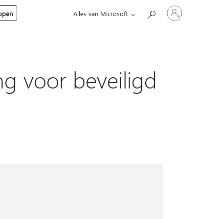
Meld
kopen
Alles van Microsoft
je
aan
bij
je
account
ng voor beveiligd