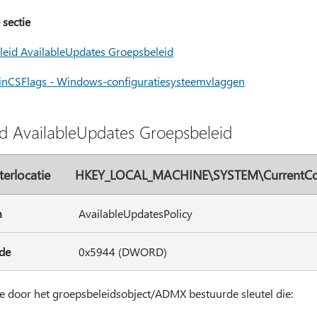
 sectie
leid AvailableUpdates Groepsbeleid
nCSFlags - Windows-configuratiesysteemvlaggen
id AvailableUpdates Groepsbeleid
terlocatie
HKEY_LOCAL_MACHINE\SYSTEM\CurrentCont
m
AvailableUpdatesPolicy
de
0x5944 (DWORD)
 de door het groepsbeleidsobject/ADMX bestuurde sleutel die: