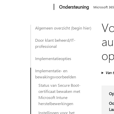
Microsoft
Ondersteuning
Microsoft 36
Vo
Algemeen overzicht (begin hier)
au
Door klant beheerd/IT-
professional
op
Implementatieopties
Implementatie- en
Van t
bewakingsvoorbeelden
Status van Secure Boot-
certificaat bewaken met
Op
Microsoft Intune
Oo
herstelbewerkingen
La
Instellingen voor het