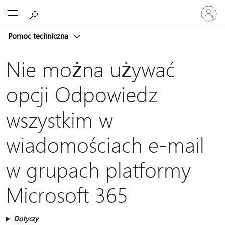
Zaloguj
Microsoft
się
do
Pomoc techniczna
swojego
konta
Nie można używać
opcji Odpowiedz
wszystkim w
wiadomościach e-mail
w grupach platformy
Microsoft 365
Dotyczy