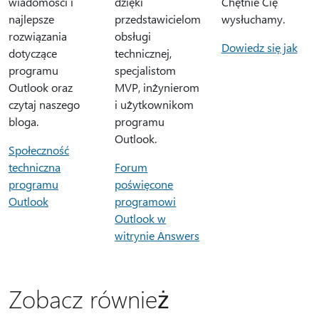
wiadomości i
dzięki
Chętnie Cię
najlepsze
przedstawicielom
wysłuchamy.
rozwiązania
obsługi
Dowiedz się jak
dotyczące
technicznej,
programu
specjalistom
Outlook oraz
MVP, inżynierom
czytaj naszego
i użytkownikom
bloga.
programu
Outlook.
Społeczność
techniczna
Forum
programu
poświęcone
Outlook
programowi
Outlook w
witrynie Answers
Zobacz również