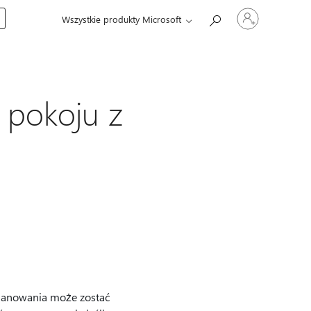
Zaloguj
Wszystkie produkty Microsoft
się
do
swojego
konta
 pokoju z
planowania może zostać