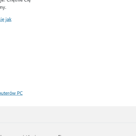
my.
ię jak
puterów PC