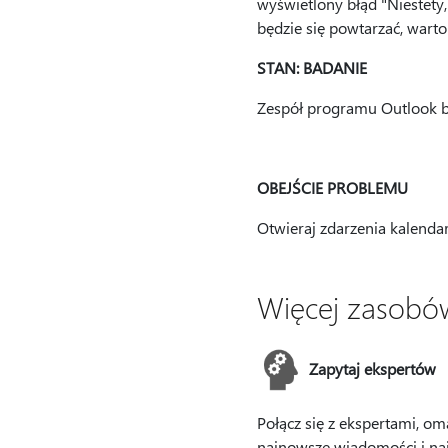
wyświetlony błąd "Niestety
będzie się powtarzać, war
STAN: BADANIE
Zespół programu Outlook ba
OBEJŚCIE PROBLEMU
Otwieraj zdarzenia kalendar
Więcej zasobó
Zapytaj ekspertów
Połącz się z ekspertami, om
najnowsze wiadomości i na