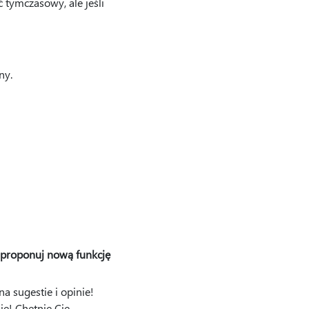
tymczasowy, ale jeśli
ny.
proponuj nową funkcję
a sugestie i opinie!
je! Chętnie Cię