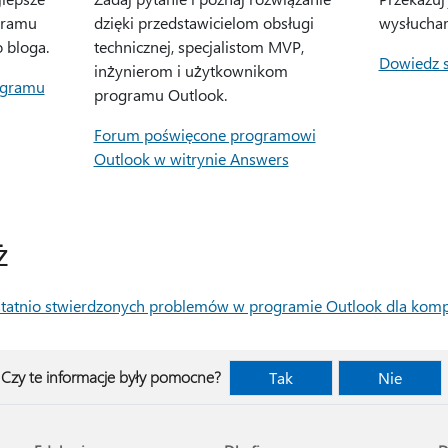
gramu
dzięki przedstawicielom obsługi
wysłucha
 bloga.
technicznej, specjalistom MVP,
Dowiedz s
inżynierom i użytkownikom
ogramu
programu Outlook.
Forum poświęcone programowi
Outlook w witrynie Answers
ż
ostatnio stwierdzonych problemów w programie Outlook dla kom
Czy te informacje były pomocne?
Tak
Nie