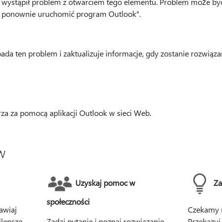
, wystąpił problem z otwarciem tego elementu. Problem może być 
to ponownie uruchomić program Outlook".
da ten problem i zaktualizuje informacje, gdy zostanie rozwiąza
za za pomocą aplikacji Outlook w sieci Web.
w
Uzyskaj pomoc w
Za
społeczności
awiaj
Czekamy n
jlepsze
Zadaj pytanie i poznaj rozwiązanie
Przekazuj 