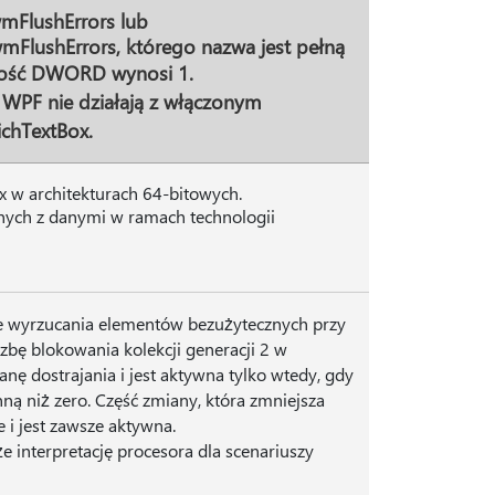
mFlushErrors lub
FlushErrors, którego nazwa jest pełną
artość DWORD wynosi 1.
e WPF nie działają z włączonym
ichTextBox.
w architekturach 64-bitowych.
ych z danymi w ramach technologii
e wyrzucania elementów bezużytecznych przy
zbę blokowania kolekcji generacji 2 w
nę dostrajania i jest aktywna tylko wtedy, gdy
ą niż zero. Część zmiany, która zmniejsza
e i jest zawsze aktywna.
 interpretację procesora dla scenariuszy