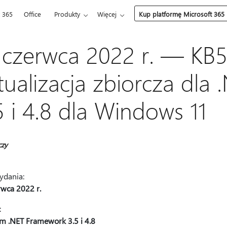
t 365
Office
Produkty
Więcej
Kup platformę Microsoft 365
 czerwca 2022 r. — KB
tualizacja zbiorcza dla
5 i 4.8 dla Windows 11
czy
ydania:
rwca 2022 r.
:
m .NET Framework 3.5 i 4.8