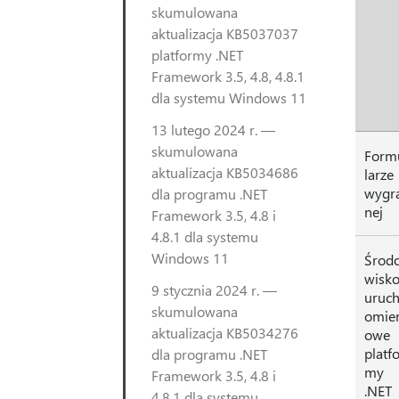
skumulowana
aktualizacja KB5037037
platformy .NET
Framework 3.5, 4.8, 4.8.1
dla systemu Windows 11
13 lutego 2024 r. —
skumulowana
Form
aktualizacja KB5034686
larze
wygr
dla programu .NET
nej
Framework 3.5, 4.8 i
4.8.1 dla systemu
Windows 11
Środ
wisk
9 stycznia 2024 r. —
uruc
skumulowana
omie
aktualizacja KB5034276
owe
platf
dla programu .NET
my
Framework 3.5, 4.8 i
.NET
4.8.1 dla systemu