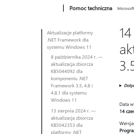
Microsoft
Pomoc techniczna
Microsof
14
Aktualizacje platformy
.NET Framework dla
ak
systemu Windows 11
8 października 2024 r. —
3.
aktualizacja zbiorcza
KB5044092 dla
komponentu .NET
Framework 3.5, 4.8 i
Doty
4.8.1 dla systemu
Windows 11
Data w
13 sierpnia 2024 r. —
14 cze
aktualizacja zbiorcza
Wersja
KB5042353 dla
Progra
platformy .NET