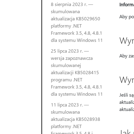
8 sierpnia 2023 r. —
Informa
skumulowana
Aby poz
aktualizacja KB5029650
platformy .NET
Framework 3.5, 4.8, 4.8.1
Wym
dla systemu Windows 11
25 lipca 2023 r. —
Aby za
wersja zapoznawcza
skumulowanej
aktualizacji KB5028415
Wym
programu .NET
Framework 3.5, 4.8, 4.8.1
dla systemu Windows 11
Jeśli 
aktual
11 lipca 2023 r. —
aktualiz
skumulowana
aktualizacja KB5028938
platformy .NET
Jak
Framework 3.5, 4.8 i