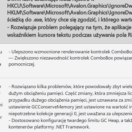
HKCU\Software\Microsoft\Avalon.Graphics\IgnoreDw
HKLM\Software\Microsoft\Avalon.Graphics\IgnoreDwm
ścieżką do .exe, który chce się zgodzić, i którego w
- Rozwiązuje problem polegający na tym, że aplikacj
wskaźnikiem kursora tekstu podczas używania pola R
u
- Ulepszono wzmocnione renderowanie kontrolek ComboBox 
— Zwiększono niezawodność kontrolek ComboBox powiązan
a
pomocniczej.
o
- Rozwiązano kilka problemów, które powodowały zbyt wiel
o
dużym obciążeniu pamięci. Część zmiany, która zmniejsza lic
h
przypadku dużego obciążenia pamięci, jest uznawana za zmia
ni
ustawienie GCConserveMemory jest ustawione na wartość inn
niepotrzebne kolekcje generacji 0, jest uważana za ulepszeni
or
- Dostosowano konfigurację twardego limitu GC Heap, a także
kontenerów platformy .NET Framework.