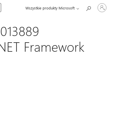
Zaloguj
Wszystkie produkty Microsoft
się
do
swojego
konta
5013889
 .NET Framework