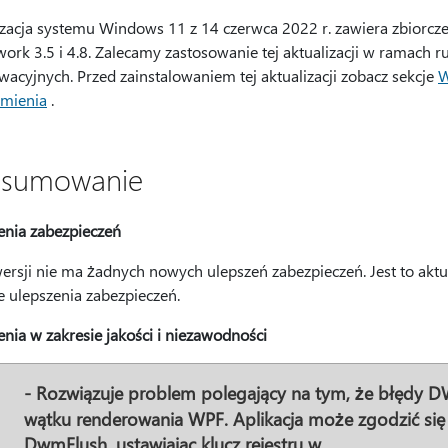
izacja systemu Windows 11 z 14 czerwca 2022 r. zawiera zbiorc
ork 3.5 i 4.8. Zalecamy zastosowanie tej aktualizacji w ramach
wacyjnych. Przed zainstalowaniem tej aktualizacji zobacz sekcje
W
mienia
.
sumowanie
enia zabezpieczeń
ersji nie ma żadnych nowych ulepszeń zabezpieczeń. Jest to aktua
 ulepszenia zabezpieczeń.
enia w zakresie jakości i niezawodności
- Rozwiązuje problem polegający na tym, że błęd
wątku renderowania WPF. Aplikacja może zgodzić się
DwmFlush, ustawiając klucz rejestru w