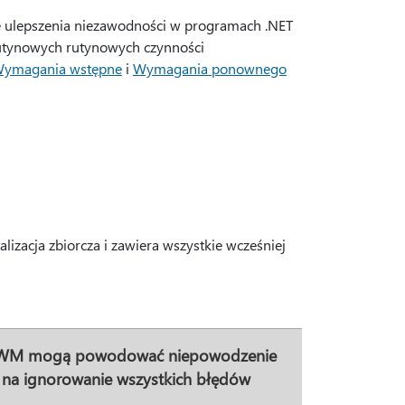
ze ulepszenia niezawodności w programach .NET
 rutynowych rutynowych czynności
ymagania wstępne
i
Wymagania ponownego
lizacja zbiorcza i zawiera wszystkie wcześniej
y DWM mogą powodować niepowodzenie
 na ignorowanie wszystkich błędów