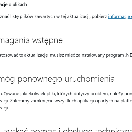
cje o plikach
nać listę plików zawartych w tej aktualizacji, pobierz
informacje 
agania wstępne
stosować tę aktualizację, musisz mieć zainstalowany program .NE
óg ponownego uruchomienia
są używane jakiekolwiek pliki, których dotyczy problem, należy 
izacji. Zalecamy zamknięcie wszystkich aplikacji opartych na pla
acji.
 uzyskać pomoc i obsługę techniczną d