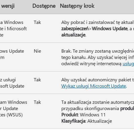
 wersji
Dostępne
Następny krok
ga Windows
Tak
Aby pobrać i zainstalować tę aktual
e i Microsoft
zabezpieczeń
>
Windows Update
, a
te
aktualizacje
.
ows Update
Nie
Brak. Te zmiany zostaną uwzględnio
irm
tego kanału. Aby uzyskać więcej in
odwiedź witrynę internetową
usług
 usługi
Tak
Aby uzyskać autonomiczny pakiet tej
soft Update
Wykaz usługi Microsoft Update
.
ram Windows
Tak
Ta aktualizacja zostanie automat
r Update
przypadku skonfigurowania
produk
ces (WSUS)
Produkt
: Windows 11
Klasyfikacja
: Aktualizacje