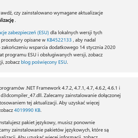
prawdź, czy zainstalowano wymagane aktualizacje
lizację
.
cje zabezpieczeń (ESU)
dla lokalnych wersji tych
 procedury opisane w
KB4522133
, aby nadal
o zakończeniu wsparcia dodatkowego 14 stycznia 2020
at programu ESU i obsługiwanych wersji, zobacz
ji, zobacz
blog poświęcony ESU
.
rogramów .NET Framework 4.7.2, 4.7.1, 4.7, 4.6.2, 4.6.1 i
i d3dcompiler_47.dll. Zalecamy zainstalowanie dołączonej
tosowaniem tej aktualizacji. Aby uzyskać więcej
 zobacz
4019990 KB
.
zainstalujesz pakiet językowy, musisz ponownie
lecamy zainstalowanie pakietów językowych, które są
lizacji. Aby uzyskać więcej informacji, zobacz