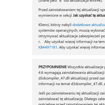
(znane jako "B" lub aktualizacja wtorek).
Przed zainstalowaniem tej aktualizacji s
wymienione w sekcji
Jak uzyskać tę aktua
Klienci, którzy nabyli
dodatkowe aktualiza
systemów operacyjnych, muszą wykonać
otrzymywać aktualizacje zabezpieczeń p
r. Aby uzyskać więcej informacji na tem
KB4497181
. Aby uzyskać więcej informac
PRZYPOMNIENIE
Wszystkie aktualizacje p
4.6 wymagają zainstalowania aktualizacj
d3dcompiler_47.dll aktualizacji przed zas
informacji na temat d3dcompiler_47.dll,
Jeśli po zainstalowaniu tej aktualizacji 
zainstalować tę aktualizację. Dlatego za
potrzebne przed zainstalowaniem tej aktua