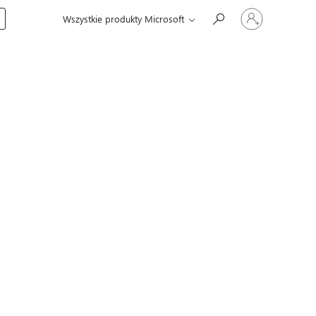
Zaloguj
Wszystkie produkty Microsoft
się
do
swojego
konta