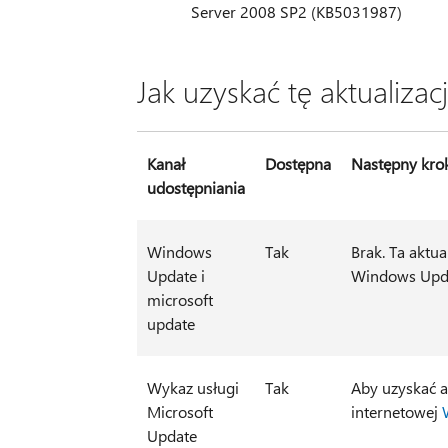
Server 2008 SP2 (KB5031987)
Jak uzyskać tę aktualizac
Kanał
Dostępna
Następny kro
udostępniania
Windows
Tak
Brak. Ta aktu
Update i
Windows Upd
microsoft
update
Wykaz usługi
Tak
Aby uzyskać au
Microsoft
internetowej
Update