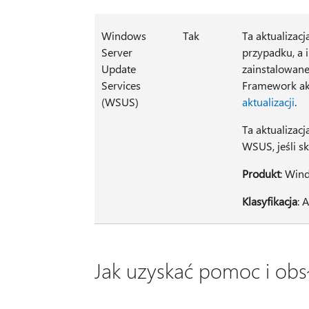
Windows
Tak
Ta aktualizac
Server
przypadku, a 
Update
zainstalowane
Services
Framework akt
(WSUS)
aktualizacji
.
Ta aktualizac
WSUS, jeśli s
Produkt
: Win
Klasyfikacja
: 
Jak uzyskać pomoc i obsłu