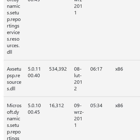
namic
201
s.setu
1
p.repo
rtings
ervice
s.reso
urces.
dll
Axsetu
5.0.11
534,392
08-
06:17
x86
psp.re
00.40
lut-
source
201
s.dll
2
Micros
5.0.10
16,312
09-
05:34
x86
oft.dy
00.45
wrz-
namic
201
s.setu
1
p.repo
rtings