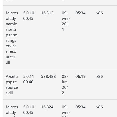
Micros
5.0.10
16,312
09-
05:34
x86
oft.dy
00.45
wrz-
namic
201
s.setu
1
p.repo
rtings
ervice
s.reso
urces.
dll
Axsetu
5.0.11
538,488
08-
06:19
x86
psp.re
00.40
lut-
source
201
s.dll
2
Micros
5.0.10
16,824
09-
05:34
x86
oft.dy
00.45
wrz-