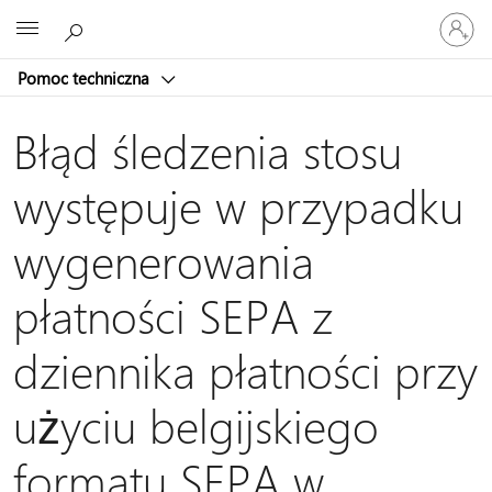
Zaloguj
Microsoft
się
do
Pomoc techniczna
swojego
konta
Błąd śledzenia stosu
występuje w przypadku
wygenerowania
płatności SEPA z
dziennika płatności przy
użyciu belgijskiego
formatu SEPA w