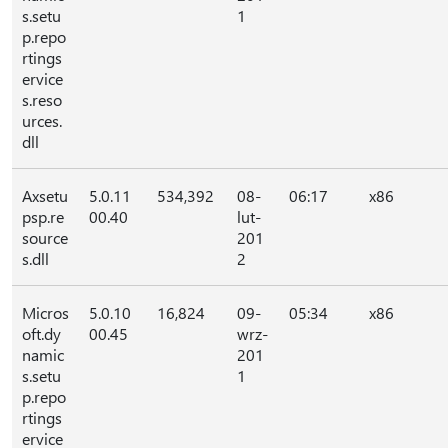
s.setu
1
p.repo
rtings
ervice
s.reso
urces.
dll
Axsetu
5.0.11
534,392
08-
06:17
x86
psp.re
00.40
lut-
source
201
s.dll
2
Micros
5.0.10
16,824
09-
05:34
x86
oft.dy
00.45
wrz-
namic
201
s.setu
1
p.repo
rtings
ervice