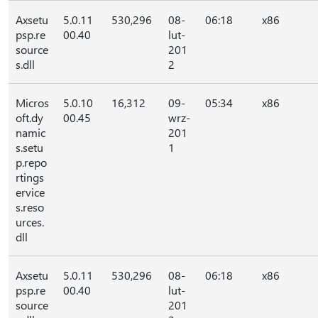
Axsetu
5.0.11
530,296
08-
06:18
x86
psp.re
00.40
lut-
source
201
s.dll
2
Micros
5.0.10
16,312
09-
05:34
x86
oft.dy
00.45
wrz-
namic
201
s.setu
1
p.repo
rtings
ervice
s.reso
urces.
dll
Axsetu
5.0.11
530,296
08-
06:18
x86
psp.re
00.40
lut-
source
201