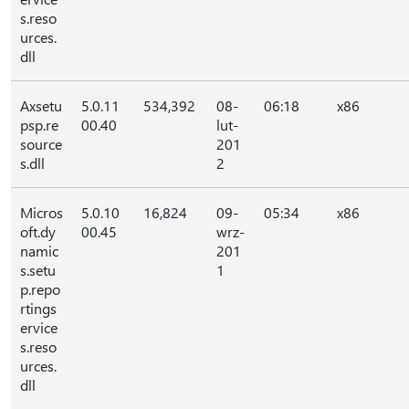
s.reso
urces.
dll
Axsetu
5.0.11
534,392
08-
06:18
x86
psp.re
00.40
lut-
source
201
s.dll
2
Micros
5.0.10
16,824
09-
05:34
x86
oft.dy
00.45
wrz-
namic
201
s.setu
1
p.repo
rtings
ervice
s.reso
urces.
dll