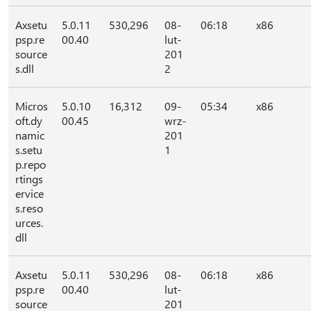
Axsetu
5.0.11
530,296
08-
06:18
x86
psp.re
00.40
lut-
source
201
s.dll
2
Micros
5.0.10
16,312
09-
05:34
x86
oft.dy
00.45
wrz-
namic
201
s.setu
1
p.repo
rtings
ervice
s.reso
urces.
dll
Axsetu
5.0.11
530,296
08-
06:18
x86
psp.re
00.40
lut-
source
201