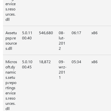
ervice
s.reso
urces.
dll
Axsetu
5.0.11
546,680
08-
06:17
x86
psp.re
00.40
lut-
source
201
s.dll
2
Micros
5.0.10
18,872
09-
05:34
x86
oft.dy
00.45
wrz-
namic
201
s.setu
1
p.repo
rtings
ervice
s.reso
urces.
dll