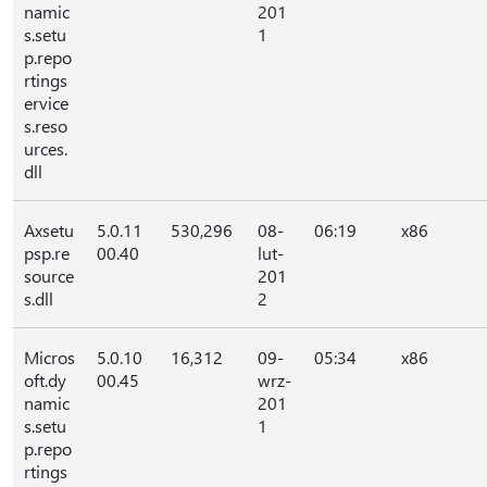
namic
201
s.setu
1
p.repo
rtings
ervice
s.reso
urces.
dll
Axsetu
5.0.11
530,296
08-
06:19
x86
psp.re
00.40
lut-
source
201
s.dll
2
Micros
5.0.10
16,312
09-
05:34
x86
oft.dy
00.45
wrz-
namic
201
s.setu
1
p.repo
rtings