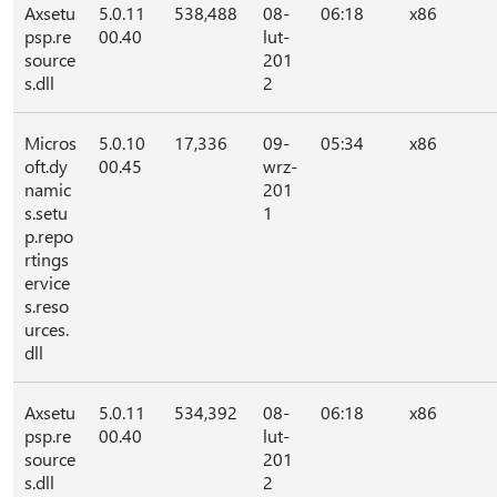
Axsetu
5.0.11
538,488
08-
06:18
x86
psp.re
00.40
lut-
source
201
s.dll
2
Micros
5.0.10
17,336
09-
05:34
x86
oft.dy
00.45
wrz-
namic
201
s.setu
1
p.repo
rtings
ervice
s.reso
urces.
dll
Axsetu
5.0.11
534,392
08-
06:18
x86
psp.re
00.40
lut-
source
201
s.dll
2