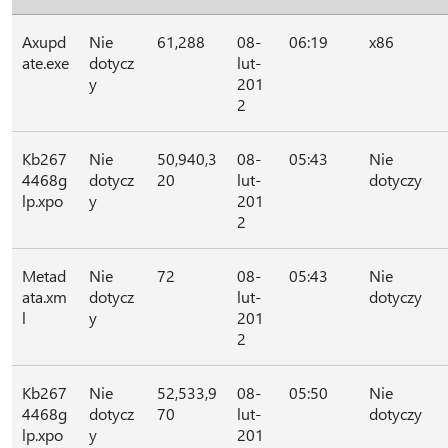
Axupd
Nie
61,288
08-
06:19
x86
ate.exe
dotycz
lut-
y
201
2
Kb267
Nie
50,940,3
08-
05:43
Nie
4468g
dotycz
20
lut-
dotyczy
lp.xpo
y
201
2
Metad
Nie
72
08-
05:43
Nie
ata.xm
dotycz
lut-
dotyczy
l
y
201
2
Kb267
Nie
52,533,9
08-
05:50
Nie
4468g
dotycz
70
lut-
dotyczy
lp.xpo
y
201