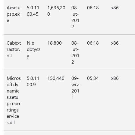
Axsetu
5.0.11
1,636,20
08-
06:18
x86
psp.ex
00.45
0
lut-
e
201
2
Cabext
Nie
18,800
08-
06:18
x86
ractor.
dotycz
lut-
dll
y
201
2
Micros
5.0.11
150,440
09-
05:34
x86
oft.dy
00.9
wrz-
namic
201
s.setu
1
p.repo
rtings
ervice
s.dll