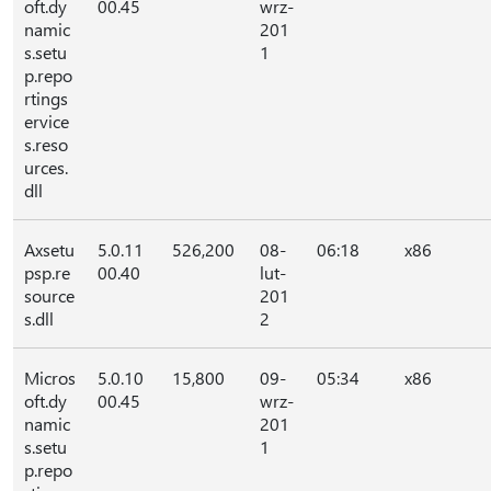
oft.dy
00.45
wrz-
namic
201
s.setu
1
p.repo
rtings
ervice
s.reso
urces.
dll
Axsetu
5.0.11
526,200
08-
06:18
x86
psp.re
00.40
lut-
source
201
s.dll
2
Micros
5.0.10
15,800
09-
05:34
x86
oft.dy
00.45
wrz-
namic
201
s.setu
1
p.repo