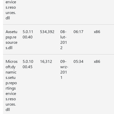
ervice
s.reso
urces.
dll
Axsetu
5.0.11
534,392
08-
06:17
x86
psp.re
00.40
lut-
source
201
s.dll
2
Micros
5.0.10
16,312
09-
05:34
x86
oft.dy
00.45
wrz-
namic
201
s.setu
1
p.repo
rtings
ervice
s.reso
urces.
dll