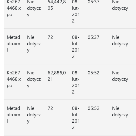
Kb267
Nie
54,442,8
08-
05:37
Nie
4468.x
dotycz
05
lut-
dotyczy
po
y
201
2
Metad
Nie
72
08-
05:37
Nie
ata.xm
dotycz
lut-
dotyczy
l
y
201
2
Kb267
Nie
62,886,0
08-
05:52
Nie
4468.x
dotycz
21
lut-
dotyczy
po
y
201
2
Metad
Nie
72
08-
05:52
Nie
ata.xm
dotycz
lut-
dotyczy
l
y
201
2