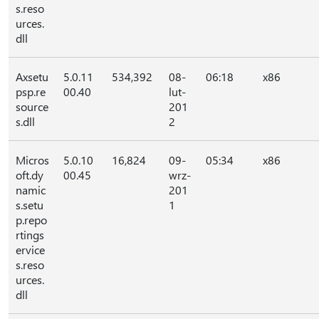
s.reso
urces.
dll
Axsetu
5.0.11
534,392
08-
06:18
x86
psp.re
00.40
lut-
source
201
s.dll
2
Micros
5.0.10
16,824
09-
05:34
x86
oft.dy
00.45
wrz-
namic
201
s.setu
1
p.repo
rtings
ervice
s.reso
urces.
dll