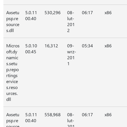
Axsetu
5.0.11
530,296
08-
06:17
x86
psp.re
00.40
lut-
source
201
s.dll
2
Micros
5.0.10
16,312
09-
05:34
x86
oft.dy
00.45
wrz-
namic
201
s.setu
1
p.repo
rtings
ervice
s.reso
urces.
dll
Axsetu
5.0.11
558,968
08-
06:17
x86
psp.re
00.40
lut-
source
201