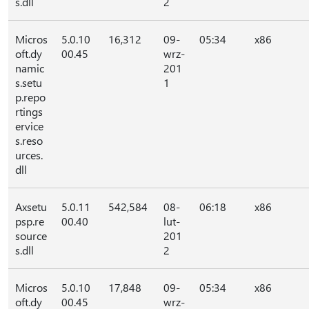
s.dll
2
Micros
5.0.10
16,312
09-
05:34
x86
oft.dy
00.45
wrz-
namic
201
s.setu
1
p.repo
rtings
ervice
s.reso
urces.
dll
Axsetu
5.0.11
542,584
08-
06:18
x86
psp.re
00.40
lut-
source
201
s.dll
2
Micros
5.0.10
17,848
09-
05:34
x86
oft.dy
00.45
wrz-