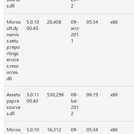
s.dll
2
Micros
5.0.10
20,408
09-
05:34
x86
oft.dy
00.45
wrz-
namic
201
s.setu
1
p.repo
rtings
ervice
s.reso
urces.
dll
Axsetu
5.0.11
530,296
08-
06:19
x86
psp.re
00.40
lut-
source
201
s.dll
2
Micros
5.0.10
16,312
09-
05:34
x86