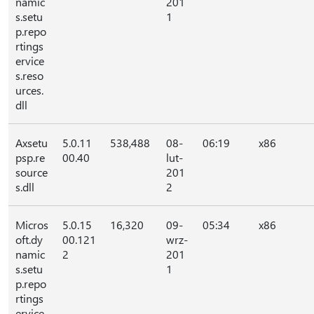
namic
201
s.setu
1
p.repo
rtings
ervice
s.reso
urces.
dll
Axsetu
5.0.11
538,488
08-
06:19
x86
psp.re
00.40
lut-
source
201
s.dll
2
Micros
5.0.15
16,320
09-
05:34
x86
oft.dy
00.121
wrz-
namic
2
201
s.setu
1
p.repo
rtings
ervice