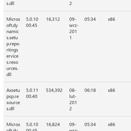
s.dll
2
Micros
5.0.10
16,312
09-
05:34
x86
oft.dy
00.45
wrz-
namic
201
s.setu
1
p.repo
rtings
ervice
s.reso
urces.
dll
Axsetu
5.0.11
534,392
08-
06:18
x86
psp.re
00.40
lut-
source
201
s.dll
2
Micros
5.0.10
16,824
09-
05:34
x86
oft.dy
00.45
wrz-