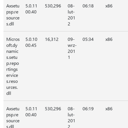
Axsetu
5.0.11
530,296
08-
06:18
x86
psp.re
00.40
lut-
source
201
s.dll
2
Micros
5.0.10
16,312
09-
05:34
x86
oft.dy
00.45
wrz-
namic
201
s.setu
1
p.repo
rtings
ervice
s.reso
urces.
dll
Axsetu
5.0.11
530,296
08-
06:19
x86
psp.re
00.40
lut-
source
201
s.dll
2