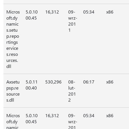
Micros
5.0.10
16,312
09-
05:34
x86
oft.dy
00.45
wrz-
namic
201
s.setu
1
p.repo
rtings
ervice
s.reso
urces.
dll
Axsetu
5.0.11
530,296
08-
06:17
x86
psp.re
00.40
lut-
source
201
s.dll
2
Micros
5.0.10
16,312
09-
05:34
x86
oft.dy
00.45
wrz-
namic
201