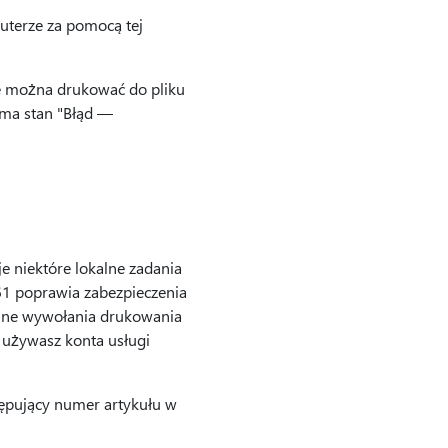
puterze za pomocą tej
e można drukować do pliku
 ma stan "Błąd —
 niektóre lokalne zadania
61 poprawia zabezpieczenia
alne wywołania drukowania
 używasz konta usługi
tępujący numer artykułu w