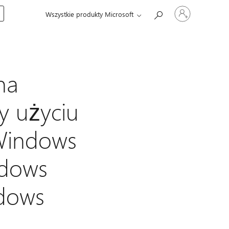
Zaloguj
Wszystkie produkty Microsoft
się
do
swojego
konta
na
y użyciu
 Windows
ndows
ndows