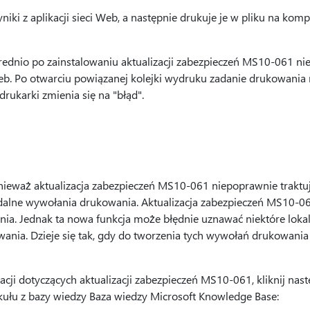
iki z aplikacji sieci Web, a następnie drukuje je w pliku na kom
ednio po zainstalowaniu aktualizacji zabezpieczeń MS10-061 ni
Web. Po otwarciu powiązanej kolejki wydruku zadanie drukowania
rukarki zmienia się na "błąd".
ieważ aktualizacja zabezpieczeń MS10-061 niepoprawnie traktuje
zdalne wywołania drukowania. Aktualizacja zabezpieczeń MS10-0
nia. Jednak ta nowa funkcja może błędnie uznawać niektóre lok
ania. Dzieje się tak, gdy do tworzenia tych wywołań drukowania
cji dotyczących aktualizacji zabezpieczeń MS10-061, kliknij nas
ykułu z bazy wiedzy Baza wiedzy Microsoft Knowledge Base: