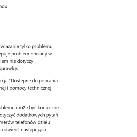
kodu
związanie tylko problemu
tępuje problem opisany w
lem nie dotyczy
poprawkę.
ekcja "Dostępne do pobrania
znej i pomocy technicznej
oblemu może być konieczne
dotyczyć dodatkowych pytań
numerów telefonów działu
i, odwiedź następującą