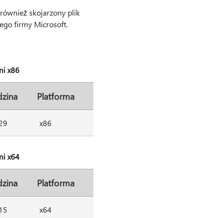
również skojarzony plik
ego firmy Microsoft.
mi x86
zina
Platforma
29
x86
mi x64
zina
Platforma
15
x64