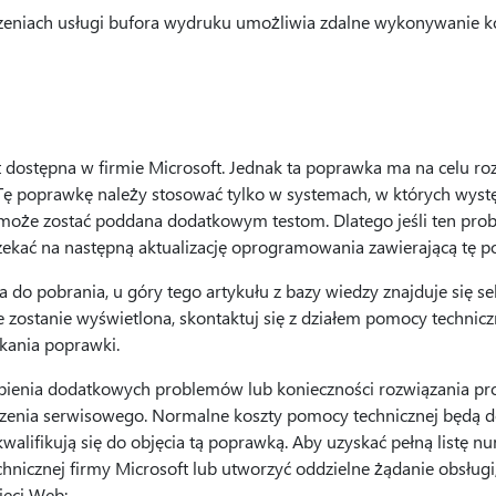
zeniach usługi bufora wydruku umożliwia zdalne wykonywanie 
dostępna w firmie Microsoft. Jednak ta poprawka ma na celu ro
Tę poprawkę należy stosować tylko w systemach, w których wys
może zostać poddana dodatkowym testom. Dlatego jeśli ten prob
czekać na następną aktualizację oprogramowania zawierającą tę 
a do pobrania, u góry tego artykułu z bazy wiedzy znajduje się s
nie zostanie wyświetlona, skontaktuj się z działem pomocy technic
skania poprawki.
ienia dodatkowych problemów lub konieczności rozwiązania pr
zenia serwisowego. Normalne koszty pomocy technicznej będą 
walifikują się do objęcia tą poprawką. Aby uzyskać pełną listę 
chnicznej firmy Microsoft lub utworzyć oddzielne żądanie obsług
ieci Web: