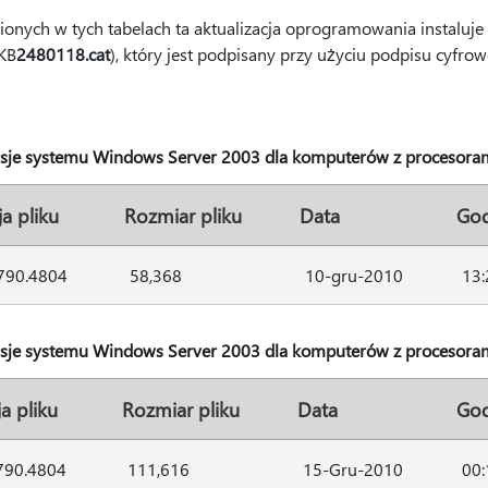
nych w tych tabelach ta aktualizacja oprogramowania instaluje 
KB
2480118.cat
), który jest podpisany przy użyciu podpisu cyfrow
sje systemu Windows Server 2003 dla komputerów z procesora
a pliku
Rozmiar pliku
Data
God
3790.4804
58,368
10-gru-2010
13:
sje systemu Windows Server 2003 dla komputerów z procesora
a pliku
Rozmiar pliku
Data
God
790.4804
111,616
15-Gru-2010
00: