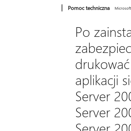
Microsoft
Pomoc techniczna
Microsof
Po zainsta
zabezpie
drukować 
aplikacji
Server 20
Server 2
Server 20