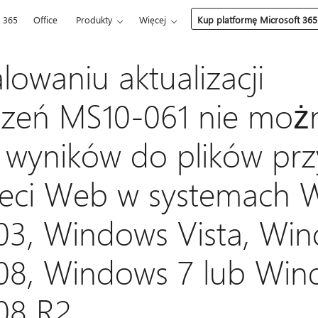
t 365
Office
Produkty
Więcej
Kup platformę Microsoft 365
lowaniu aktualizacji
czeń MS10-061 nie moż
wyników do plików prz
 sieci Web w systemach
03, Windows Vista, Wi
008, Windows 7 lub Wi
08 R2