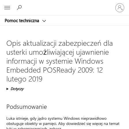
Zaloguj
Microsoft
się
do
Pomoc techniczna
swojego
konta
Opis aktualizacji zabezpieczeń dla
usterki umożliwiającej ujawnienie
informacji w systemie Windows
Embedded POSReady 2009: 12
lutego 2019
Dotyczy
Podsumowanie
Luka istnieje, gdy jądro systemu Windows nieprawidłowo
obsługuje obiekty w pamięci. Aby dowiedzieć się więcej na temat
luki w zabezpieczeniach, zobacz .