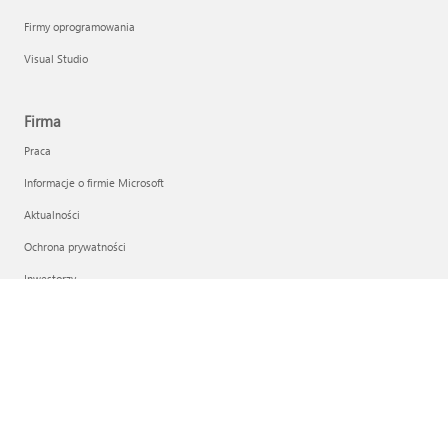
Firmy oprogramowania
Visual Studio
Firma
Praca
Informacje o firmie Microsoft
Aktualności
Ochrona prywatności
Inwestorzy
Polski (Polska)
Twoje opcje wyboru dotyczące prywatności
Zasady prywatności dotyczące zdrowia użytkowników
Skontaktuj się z Microsoft
Ochrona prywatności
Zasady użytkowania