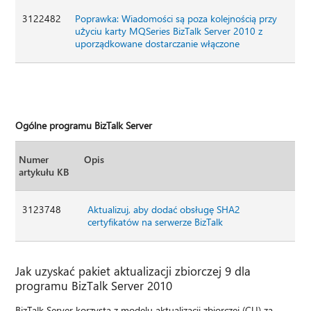
3122482
Poprawka: Wiadomości są poza kolejnością przy
użyciu karty MQSeries BizTalk Server 2010 z
uporządkowane dostarczanie włączone
Ogólne programu BizTalk Server
Numer
Opis
artykułu KB
3123748
Aktualizuj, aby dodać obsługę SHA2
certyfikatów na serwerze BizTalk
Jak uzyskać pakiet aktualizacji zbiorczej 9 dla
programu BizTalk Server 2010
BizTalk Server korzysta z modelu aktualizacji zbiorczej (CU) za