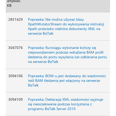
artykułu
KB
2851429
Poprawka: Nie można używać klasy
XpathMutatorStream do wykonywania instrukcji
Xpath przeciwko niektóre dokumenty XML na
serwerze BizTalk
3047076
Poprawka: Rurociągu wykonanie kończy się
niepowodzeniem podczas wdrażania BAM profil
śledzenia do portu wysyłania lub odbierania portu
na serwerze BizTalk
3094106
Poprawka: BOM-u jest dodawany do wiadomości
Jeśli BAM śledzenia jest włączony na serwerze
BizTalk
3094109
Poprawka: Deklaracja XML wiadomości wyjmuje
się nieoczekiwanie podczas korzystania z
programu BizTalk Server 2010