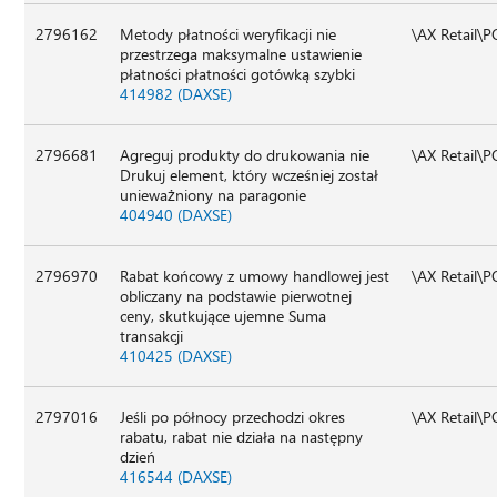
2796162
Metody płatności weryfikacji nie
\AX Retail\
przestrzega maksymalne ustawienie
płatności płatności gotówką szybki
414982 (DAXSE)
2796681
Agreguj produkty do drukowania nie
\AX Retail\
Drukuj element, który wcześniej został
unieważniony na paragonie
404940 (DAXSE)
2796970
Rabat końcowy z umowy handlowej jest
\AX Retail\
obliczany na podstawie pierwotnej
ceny, skutkujące ujemne Suma
transakcji
410425 (DAXSE)
2797016
Jeśli po północy przechodzi okres
\AX Retail\
rabatu, rabat nie działa na następny
dzień
416544 (DAXSE)