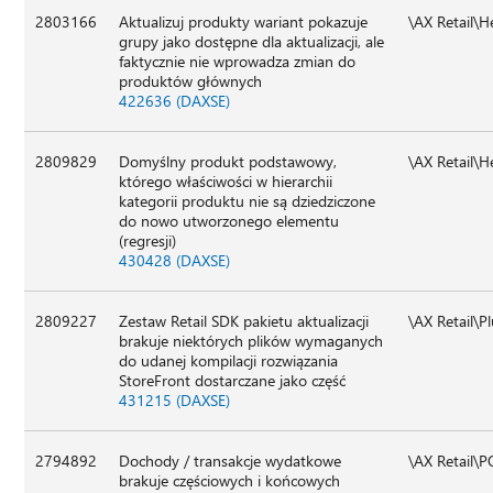
2803166
Aktualizuj produkty wariant pokazuje
\AX Retail\
grupy jako dostępne dla aktualizacji, ale
faktycznie nie wprowadza zmian do
produktów głównych
422636 (DAXSE)
2809829
Domyślny produkt podstawowy,
\AX Retail\
którego właściwości w hierarchii
kategorii produktu nie są dziedziczone
do nowo utworzonego elementu
(regresji)
430428 (DAXSE)
2809227
Zestaw Retail SDK pakietu aktualizacji
\AX Retail\P
brakuje niektórych plików wymaganych
do udanej kompilacji rozwiązania
StoreFront dostarczane jako część
431215 (DAXSE)
2794892
Dochody / transakcje wydatkowe
\AX Retail\
brakuje częściowych i końcowych