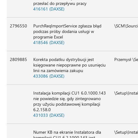
przesłać do przepływu pracy
416161 (DAXSE)
2796550
PurchReqImportService zgłasza błąd
\SCM\Sourci
podczas próby dodania usługi w
programie Excel
418546 (DAXSE)
2809885
Korekta podatku dystrybucji jest
Przemysł \Se
księgowane niepoprawne po usunięciu
linii na zamówienia zakupu
433086 (DAXSE)
Instalacja kompilacji CU1 6.0.1000.143
\Setup\Insta
nie powiedzie się, gdy zintegrowano
przy użyciu podstawowej kompilacji
6.2.158.0
431033 (DAXSE)
Numer KB na ekranie Instalatora dla
\Setup\Insta
kompilacji CU1 6.2.1000.143 jest