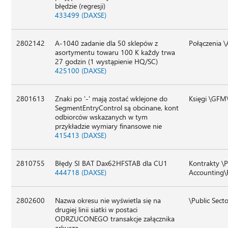
błędzie (regresji)
433499 (DAXSE)
2802142
A-1040 zadanie dla 50 sklepów z
Połączenia \
asortymentu towaru 100 K każdy trwa
27 godzin (1 wystąpienie HQ/SC)
425100 (DAXSE)
2801613
Znaki po '-' mają zostać wklejone do
Księgi \GFM
SegmentEntryControl są obcinane, kont
odbiorców wskazanych w tym
przykładzie wymiary finansowe nie
415413 (DAXSE)
2810755
Błędy SI BAT Dax62HFSTAB dla CU1
Kontrakty \P
444718 (DAXSE)
Accounting\
2802600
Nazwa okresu nie wyświetla się na
\Public Sect
drugiej linii siatki w postaci
ODRZUCONEGO transakcje załącznika
arkusza