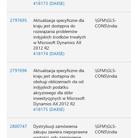
418173 (DAXSE)
2797695
Aktualizacja specyficzne dla
\GFM\GLS-
kraju jest dostępna do
CONS\India
rozwiązania problemów
indyjskich środków trwałych
w Microsoft Dynamics AX
2012 R2
418174 (DAXSE)
2797696
Aktualizacja specyficzne dla
\GFM\GLS-
kraju jest dostępna do
CONS\India
obsługi obliczeniach cła od
indyjskich podatku
akcyzowego dla dóbr
inwestycyjnych w Microsoft
Dynamics AX 2012 R2
418175 (DAXSE)
2800747
Dystrybucji zamówienia
\GFM\GLS-
zakupu zawiera niepoprawne
CONS\India
wartości, gdy zamówienie