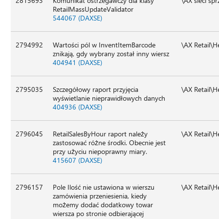
2815693
Komunikat ostrzegawczy dla klasy
\AX sieci sp
RetailMassUpdateValidator
544067 (DAXSE)
2794992
Wartości pól w InventItemBarcode
\AX Retail\
znikają, gdy wybrany został inny wiersz
404941 (DAXSE)
2795035
Szczegółowy raport przyjęcia
\AX Retail\
wyświetlanie nieprawidłowych danych
404936 (DAXSE)
2796045
RetailSalesByHour raport należy
\AX Retail\
zastosować różne środki. Obecnie jest
przy użyciu niepoprawny miary.
415607 (DAXSE)
2796157
Pole Ilość nie ustawiona w wierszu
\AX Retail\
zamówienia przeniesienia, kiedy
możemy dodać dodatkowy towar
wiersza po stronie odbierającej