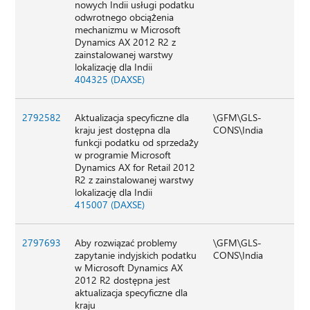
nowych Indii usługi podatku
odwrotnego obciążenia
mechanizmu w Microsoft
Dynamics AX 2012 R2 z
zainstalowanej warstwy
lokalizację dla Indii
404325 (DAXSE)
2792582
Aktualizacja specyficzne dla
\GFM\GLS-
kraju jest dostępna dla
CONS\India
funkcji podatku od sprzedaży
w programie Microsoft
Dynamics AX for Retail 2012
R2 z zainstalowanej warstwy
lokalizację dla Indii
415007 (DAXSE)
2797693
Aby rozwiązać problemy
\GFM\GLS-
zapytanie indyjskich podatku
CONS\India
w Microsoft Dynamics AX
2012 R2 dostępna jest
aktualizacja specyficzne dla
kraju