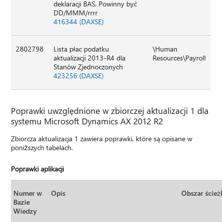
deklaracji BAS. Powinny być
DD/MMM/rrrr
416344 (DAXSE)
2802798
Lista płac podatku
\Human
aktualizacji 2013-R4 dla
Resources\Payroll
Stanów Zjednoczonych
423256 (DAXSE)
Poprawki uwzględnione w zbiorczej aktualizacji 1 dla
systemu Microsoft Dynamics AX 2012 R2
Zbiorcza aktualizacja 1 zawiera poprawki, które są opisane w
poniższych tabelach.
Poprawki aplikacji
Numer w
Opis
Obszar ścież
Bazie
Wiedzy