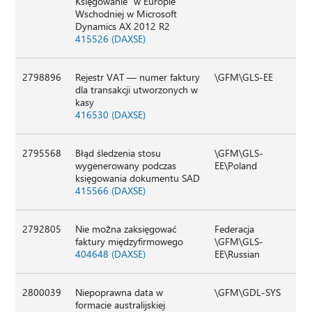
Księgowanie" w Europie
Wschodniej w Microsoft
Dynamics AX 2012 R2
415526 (DAXSE)
2798896
Rejestr VAT — numer faktury
\GFM\GLS-EE
dla transakcji utworzonych w
kasy
416530 (DAXSE)
2795568
Błąd śledzenia stosu
\GFM\GLS-
wygenerowany podczas
EE\Poland
księgowania dokumentu SAD
415566 (DAXSE)
2792805
Nie można zaksięgować
Federacja
faktury międzyfirmowego
\GFM\GLS-
404648 (DAXSE)
EE\Russian
2800039
Niepoprawna data w
\GFM\GDL-SYS
formacie australijskiej