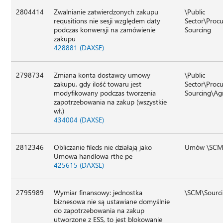
2804414
Zwalnianie zatwierdzonych zakupu
\Public
requsitions nie sesji względem daty
Sector\Proc
podczas konwersji na zamówienie
Sourcing
zakupu
428881 (DAXSE)
2798734
Zmiana konta dostawcy umowy
\Public
zakupu, gdy ilość towaru jest
Sector\Proc
modyfikowany podczas tworzenia
Sourcing\A
zapotrzebowania na zakup (wszystkie
wł.)
434004 (DAXSE)
2812346
Obliczanie fileds nie działają jako
Umów \SCM\
Umowa handlowa rthe pe
425615 (DAXSE)
2795989
Wymiar finansowy: jednostka
\SCM\Sourci
biznesowa nie są ustawiane domyślnie
do zapotrzebowania na zakup
utworzone z ESS, to jest blokowanie