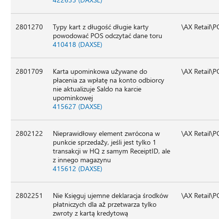
2801270
Typy kart z długość długie karty
\AX Retail\
powodować POS odczytać dane toru
410418 (DAXSE)
2801709
Karta upominkowa używane do
\AX Retail\
płacenia za wpłatę na konto odbiorcy
nie aktualizuje Saldo na karcie
upominkowej
415627 (DAXSE)
2802122
Nieprawidłowy element zwrócona w
\AX Retail\
punkcie sprzedaży, jeśli jest tylko 1
transakcji w HQ z samym ReceiptID, ale
z innego magazynu
415612 (DAXSE)
2802251
Nie Księguj ujemne deklaracja środków
\AX Retail\
płatniczych dla aż przetwarza tylko
zwroty z kartą kredytową