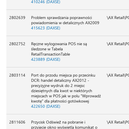
410246 (DAXSE)
2802639
Problem sprawdzania poprawności
\AX Retail\
powiadomienia w detalicznych AX2009
415623 (DAXSE)
2802752
Ręczne wylogowania POS nie są
\AX Retail\
śledzone w Tabela
RetailTransactionTable
423889 (DAXSE)
2803114
Port do przodu miejsca po przecinku
\AX Retail\
DCR: handel detaliczny AX2012 -
precyzyjne wydruk do 2 miejsc
dziesiętnych dla kwot w niektórych
miejscach w POS jak w polu "Wprowadź
kwotę" dla płatności gotówkowej
422650 (DAXSE)
2811606
Przycisk Odśwież na pobranie i
\AX Retail\
przyjęcie okno wyświetla komunikat o