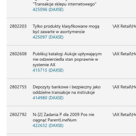
"Transakcje sklepu internetowego"
425096 (DAXSE)
2802203
Tylko produkty klasyfikowane mogą
\AX Retail\
być zawarte w asortymencie
425097 (DAXSE)
2802608
Publikuj katalog: Aukcje upływającym
\AX Retail\
nie odzwierciedla stan poprawnie w
systemie AX
415715 (DAXSE)
2802755
Depozyty bankowe i bezpieczny jako
\AX Retail\
oddzielne transakcje na instrukcje
414980 (DAXSE)
2802792
N-[2] Zadania P dla 2009 Pos nie
\AX Retail\
ciągnąć ParentLineNum
422632 (DAXSE)