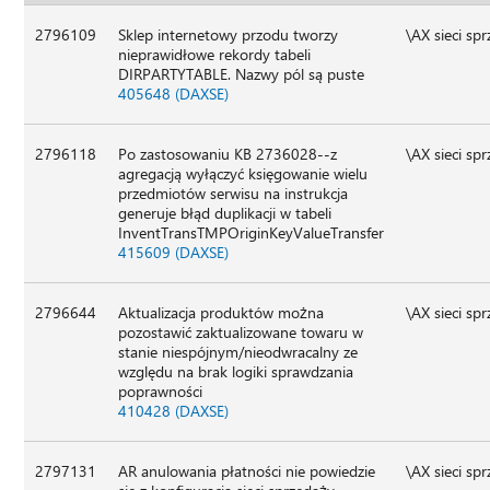
2796109
Sklep internetowy przodu tworzy
\AX sieci sp
nieprawidłowe rekordy tabeli
DIRPARTYTABLE. Nazwy pól są puste
405648 (DAXSE)
2796118
Po zastosowaniu KB 2736028--z
\AX sieci sp
agregacją wyłączyć księgowanie wielu
przedmiotów serwisu na instrukcja
generuje błąd duplikacji w tabeli
InventTransTMPOriginKeyValueTransfer
415609 (DAXSE)
2796644
Aktualizacja produktów można
\AX sieci sp
pozostawić zaktualizowane towaru w
stanie niespójnym/nieodwracalny ze
względu na brak logiki sprawdzania
poprawności
410428 (DAXSE)
2797131
AR anulowania płatności nie powiedzie
\AX sieci sp