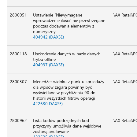
2800051
Ustawienie "Niewymagane
\AX Retail\
wprowadzenie ilości" nie przestrzegane
podczas dodawania elementów z
numeryczny
404942 (DAXSE)
2800118
Uszkodzenie danych w bazie danych
\AX Retail\
trybu offline
404937 (DAXSE)
2800307
Menedżer widoku z punktu sprzedaży
\AX Retail\
dla wpisów zegara powinny być
wyświetlane w przybliżeniu 90 dni
historii wszystkich filtrów operacji
422630 DAXSE)
2800962
Lista kodów podrzędnych kod
\AX Retail\
przyczyny umożliwia dane wejściowe
zostaną anulowane
422635 (DAXSE)