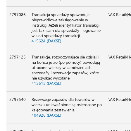
2797086
Transakcja sprzedaży spowoduje
\AX Retail\
nieprawidłowe zaksięgowanie w
instrukcji Jeżeli identyfikator transakcji
jest taki sam dla sprzedaży i logowanie
w sieci sprzedaży transakcji
415624 (DAXSE)
2797125
Transakcje, rozpoczynające się dzisiaj i
\AX Retail\
na końcu jutro (po północy) powodują
utracone wierszy w zamówieniach
sprzedaży i rezerwacje zapasów, które
nie uzyskać wycofane
415615 (DAXSE)
2797540
Rezerwacje zapasów dla towarów w
\AX Retail\
wierszu unieważnione są osierocone po
księgowania zestawienia
404926 (DAXSE)