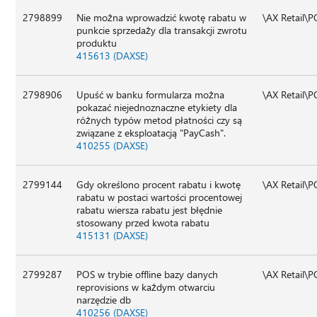
2798899
Nie można wprowadzić kwotę rabatu w
\AX Retail\
punkcie sprzedaży dla transakcji zwrotu
produktu
415613 (DAXSE)
2798906
Upuść w banku formularza można
\AX Retail\
pokazać niejednoznaczne etykiety dla
różnych typów metod płatności czy są
związane z eksploatacją "PayCash".
410255 (DAXSE)
2799144
Gdy określono procent rabatu i kwotę
\AX Retail\
rabatu w postaci wartości procentowej
rabatu wiersza rabatu jest błędnie
stosowany przed kwota rabatu
415131 (DAXSE)
2799287
POS w trybie offline bazy danych
\AX Retail\
reprovisions w każdym otwarciu
narzędzie db
410256 (DAXSE)