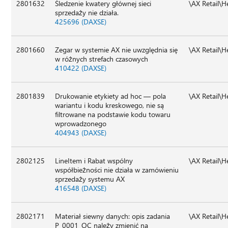
2801632
Śledzenie kwatery głównej sieci
\AX Retail\
sprzedaży nie działa.
425696 (DAXSE)
2801660
Zegar w systemie AX nie uwzględnia się
\AX Retail\
w różnych strefach czasowych
410422 (DAXSE)
2801839
Drukowanie etykiety ad hoc — pola
\AX Retail\
wariantu i kodu kreskowego, nie są
filtrowane na podstawie kodu towaru
wprowadzonego
404943 (DAXSE)
2802125
LineItem i Rabat wspólny
\AX Retail\
współbieżności nie działa w zamówieniu
sprzedaży systemu AX
416548 (DAXSE)
2802171
Materiał siewny danych: opis zadania
\AX Retail\
P_0001_OC należy zmienić na