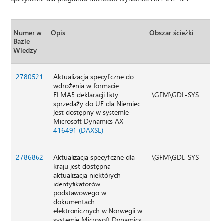
Numer w
Opis
Obszar ścieżki
Bazie
Wiedzy
2780521
Aktualizacja specyficzne do
wdrożenia w formacie
ELMA5 deklaracji listy
\GFM\GDL-SYS
sprzedaży do UE dla Niemiec
jest dostępny w systemie
Microsoft Dynamics AX
416491 (DAXSE)
2786862
Aktualizacja specyficzne dla
\GFM\GDL-SYS
kraju jest dostępna
aktualizacja niektórych
identyfikatorów
podstawowego w
dokumentach
elektronicznych w Norwegii w
systemie Microsoft Dynamics