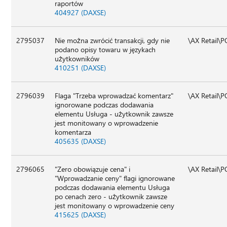
raportów
404927 (DAXSE)
2795037
Nie można zwrócić transakcji, gdy nie
\AX Retail\
podano opisy towaru w językach
użytkowników
410251 (DAXSE)
2796039
Flaga "Trzeba wprowadzać komentarz"
\AX Retail\
ignorowane podczas dodawania
elementu Usługa - użytkownik zawsze
jest monitowany o wprowadzenie
komentarza
405635 (DAXSE)
2796065
"Zero obowiązuje cena" i
\AX Retail\
"Wprowadzanie ceny" flagi ignorowane
podczas dodawania elementu Usługa
po cenach zero - użytkownik zawsze
jest monitowany o wprowadzenie ceny
415625 (DAXSE)