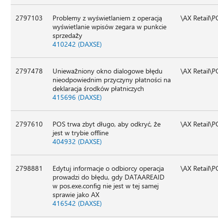
2797103
Problemy z wyświetlaniem z operacją
\AX Retail\
wyświetlanie wpisów zegara w punkcie
sprzedaży
410242 (DAXSE)
2797478
Unieważniony okno dialogowe błędu
\AX Retail\
nieodpowiednim przyczyny płatności na
deklaracja środków płatniczych
415696 (DAXSE)
2797610
POS trwa zbyt długo, aby odkryć, że
\AX Retail\
jest w trybie offline
404932 (DAXSE)
2798881
Edytuj informacje o odbiorcy operacja
\AX Retail\
prowadzi do błędu, gdy DATAAREAID
w pos.exe.config nie jest w tej samej
sprawie jako AX
416542 (DAXSE)