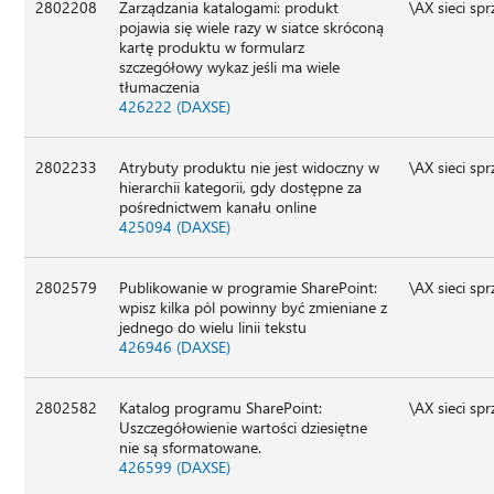
2802208
Zarządzania katalogami: produkt
\AX sieci sp
pojawia się wiele razy w siatce skróconą
kartę produktu w formularz
szczegółowy wykaz jeśli ma wiele
tłumaczenia
426222 (DAXSE)
2802233
Atrybuty produktu nie jest widoczny w
\AX sieci sp
hierarchii kategorii, gdy dostępne za
pośrednictwem kanału online
425094 (DAXSE)
2802579
Publikowanie w programie SharePoint:
\AX sieci sp
wpisz kilka pól powinny być zmieniane z
jednego do wielu linii tekstu
426946 (DAXSE)
2802582
Katalog programu SharePoint:
\AX sieci sp
Uszczegółowienie wartości dziesiętne
nie są sformatowane.
426599 (DAXSE)