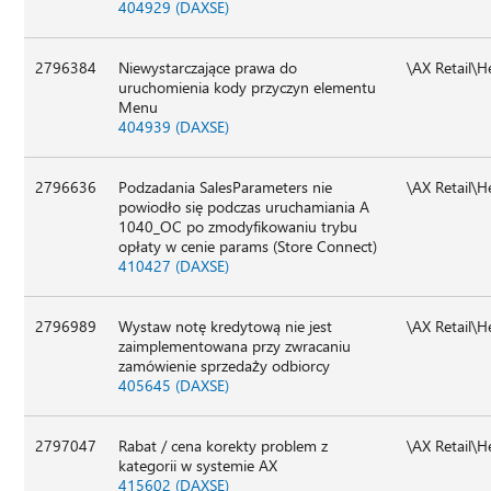
404929 (DAXSE)
2796384
Niewystarczające prawa do
\AX Retail\
uruchomienia kody przyczyn elementu
Menu
404939 (DAXSE)
2796636
Podzadania SalesParameters nie
\AX Retail\
powiodło się podczas uruchamiania A
1040_OC po zmodyfikowaniu trybu
opłaty w cenie params (Store Connect)
410427 (DAXSE)
2796989
Wystaw notę kredytową nie jest
\AX Retail\
zaimplementowana przy zwracaniu
zamówienie sprzedaży odbiorcy
405645 (DAXSE)
2797047
Rabat / cena korekty problem z
\AX Retail\
kategorii w systemie AX
415602 (DAXSE)