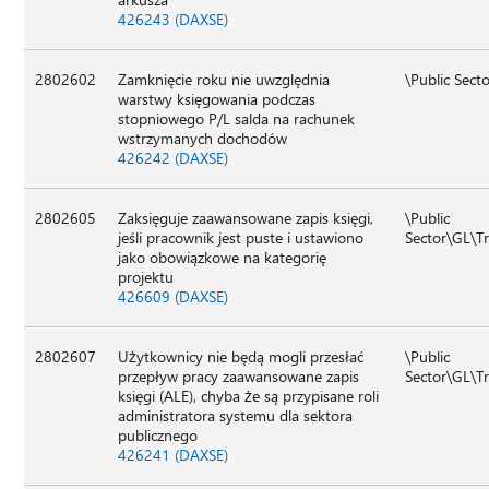
426243 (DAXSE)
2802602
Zamknięcie roku nie uwzględnia
\Public Sect
warstwy księgowania podczas
stopniowego P/L salda na rachunek
wstrzymanych dochodów
426242 (DAXSE)
2802605
Zaksięguje zaawansowane zapis księgi,
\Public
jeśli pracownik jest puste i ustawiono
Sector\GL\T
jako obowiązkowe na kategorię
projektu
426609 (DAXSE)
2802607
Użytkownicy nie będą mogli przesłać
\Public
przepływ pracy zaawansowane zapis
Sector\GL\T
księgi (ALE), chyba że są przypisane roli
administratora systemu dla sektora
publicznego
426241 (DAXSE)