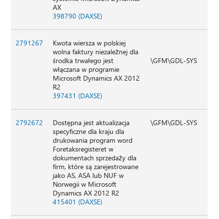
AX
398790 (DAXSE)
2791267
Kwota wiersza w polskiej
wolna faktury niezależnej dla
środka trwałego jest
\GFM\GDL-SYS
włączana w programie
Microsoft Dynamics AX 2012
R2
397431 (DAXSE)
2792672
Dostępna jest aktualizacja
\GFM\GDL-SYS
specyficzne dla kraju dla
drukowania program word
Foretaksregisteret w
dokumentach sprzedaży dla
firm, które są zarejestrowane
jako AS, ASA lub NUF w
Norwegii w Microsoft
Dynamics AX 2012 R2
415401 (DAXSE)