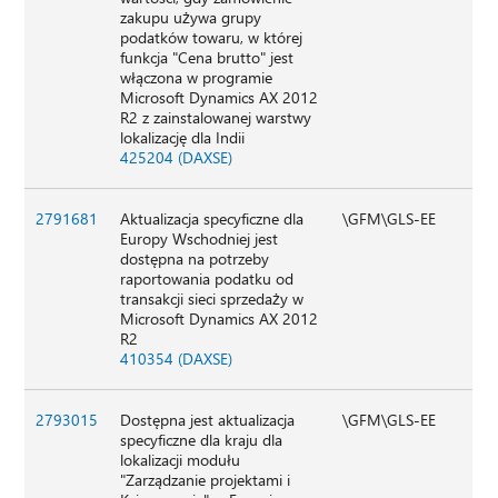
zakupu używa grupy
podatków towaru, w której
funkcja "Cena brutto" jest
włączona w programie
Microsoft Dynamics AX 2012
R2 z zainstalowanej warstwy
lokalizację dla Indii
425204 (DAXSE)
2791681
Aktualizacja specyficzne dla
\GFM\GLS-EE
Europy Wschodniej jest
dostępna na potrzeby
raportowania podatku od
transakcji sieci sprzedaży w
Microsoft Dynamics AX 2012
R2
410354 (DAXSE)
2793015
Dostępna jest aktualizacja
\GFM\GLS-EE
specyficzne dla kraju dla
lokalizacji modułu
"Zarządzanie projektami i