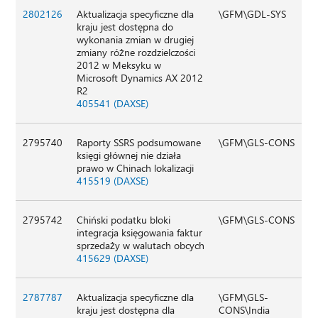
2802126
Aktualizacja specyficzne dla
\GFM\GDL-SYS
kraju jest dostępna do
wykonania zmian w drugiej
zmiany różne rozdzielczości
2012 w Meksyku w
Microsoft Dynamics AX 2012
R2
405541 (DAXSE)
2795740
Raporty SSRS podsumowane
\GFM\GLS-CONS
księgi głównej nie działa
prawo w Chinach lokalizacji
415519 (DAXSE)
2795742
Chiński podatku bloki
\GFM\GLS-CONS
integracja księgowania faktur
sprzedaży w walutach obcych
415629 (DAXSE)
2787787
Aktualizacja specyficzne dla
\GFM\GLS-
kraju jest dostępna dla
CONS\India