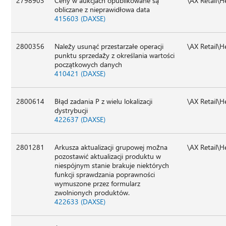
2798903
Ceny w aukcjach opublikowane są
\AX Retail\
obliczane z nieprawidłowa data
415603 (DAXSE)
2800356
Należy usunąć przestarzałe operacji
\AX Retail\
punktu sprzedaży z określania wartości
początkowych danych
410421 (DAXSE)
2800614
Błąd zadania P z wielu lokalizacji
\AX Retail\
dystrybucji
422637 (DAXSE)
2801281
Arkusza aktualizacji grupowej można
\AX Retail\
pozostawić aktualizacji produktu w
niespójnym stanie brakuje niektórych
funkcji sprawdzania poprawności
wymuszone przez formularz
zwolnionych produktów.
422633 (DAXSE)