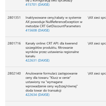
się z konfiguracją sieci sprzedaży
415701 (DAXSE)
2801351
Inaktywowane ceny/rabaty w systemie
\AX sieci sp
AX powoduje NullReferenceException w
metodzie CRT GetDiscountParameters
415608 (DAXSE)
2801716
Kanały online: CRT API: dla kwerend
\AX sieci sp
szczegółów produktu, filtrowanie
wyników przez ustawienia regionalne
kanału
422631 (DAXSE)
2802140
Anulowanie formularz zastępowanie
\AX sieci sp
ceny dla towaru "Klucz w cenie"
ustawiony na "wymagane
wprowadzenie ceny wyższej/równej"
doda towar do transakcji
422634 (DAXSE)