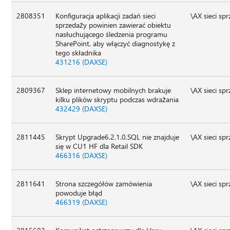
2808351
Konfiguracja aplikacji zadań sieci
\AX sieci sp
sprzedaży powinien zawierać obiektu
nasłuchującego śledzenia programu
SharePoint, aby włączyć diagnostykę z
tego składnika
431216 (DAXSE)
2809367
Sklep internetowy mobilnych brakuje
\AX sieci sp
kilku plików skryptu podczas wdrażania
432429 (DAXSE)
2811445
Skrypt Upgrade6.2.1.0.SQL nie znajduje
\AX sieci sp
się w CU1 HF dla Retail SDK
466316 (DAXSE)
2811641
Strona szczegółów zamówienia
\AX sieci sp
powoduje błąd
466319 (DAXSE)