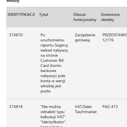
Włochy
IDENTYFIKACJI
Tytuł
Obszar
Zmienione
funkcjonalny
obiekty
374870
Po
Zarządzanie
PRZEDSTAWIC
uruchomieniu
gotówką
12176
raportu Sugeruj
weksel nabywcy
na stronie
Customer Bill
Card (konto
bankowe
nabywcy) pole
konta w wersji
włoskiej jest
puste.
374818
"Nie można
VAT/Sales
PAG 473
odnaleźć typu
Tax/Intrastat
kalkulacji VAT"
"Identyfikator".
komunikat o