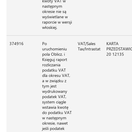
kwoty VAT w
następnym
okresie nie są
wyświetlane w
raporcie w wersji
włoskiej.
374916
Po
VAT/Sales
KARTA
uruchomieniu
Tax/Intrastat
PRZEDSTAWIC
pola Oblicz. i
20 12135
Księguj raport
rozliczania
podatku VAT
dla okresu VAT,
a w związku z
tym jest
wydrukowany
podatek VAT,
system ciągle
wstawia kwotę
do podatku VAT
w następnym
okresie, nawet
jeśli podatek