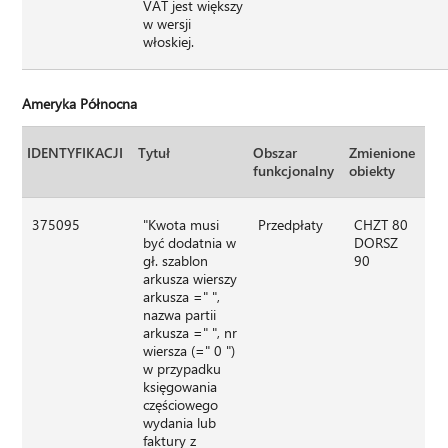
VAT jest większy
w wersji
włoskiej.
Ameryka Północna
IDENTYFIKACJI
Tytuł
Obszar
Zmienione
funkcjonalny
obiekty
375095
"Kwota musi
Przedpłaty
CHZT 80
być dodatnia w
DORSZ
gł. szablon
90
arkusza wierszy
arkusza =" ",
nazwa partii
arkusza =" ", nr
wiersza (=" 0 ")
w przypadku
księgowania
częściowego
wydania lub
faktury z