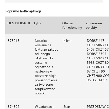
Poprawki hotfix aplikacji
IDENTYFIKACJI
Tytuł
Obszar
Zmienione
funkcjonalny
obiekty
375015
Notatka
Klient
DORSZ 447
wysłana na
CHZT 5063 C
fakturze zakupu
5407 CHZT 5
od innego
DORSZ 5705
użytkownika
CHZT 5923 C
zostanie
5988 CHZT 80
ogłoszona, a
CHZT 86 CHZ
następnie w
87 CHZT 90
obszarze Moje
CHZT 900 CO
powiadomienia
96, KARTA 97
są tworzone
zduplikowane
notatki.
374802
W zadaniach
Stan
PRZEDSTAWIC