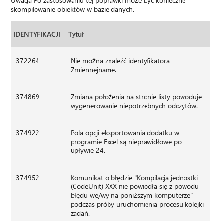
Uwaga Po zastosowaniu tej poprawki może być konieczne
skompilowanie obiektów w bazie danych.
IDENTYFIKACJI
Tytuł
372264
Nie można znaleźć identyfikatora
Zmiennejname.
374869
Zmiana położenia na stronie listy powoduje
wygenerowanie niepotrzebnych odczytów.
374922
Pola opcji eksportowania dodatku w
programie Excel są nieprawidłowe po
upływie 24.
374952
Komunikat o błędzie "Kompilacja jednostki
(CodeUnit) XXX nie powiodła się z powodu
błędu we/wy na poniższym komputerze"
podczas próby uruchomienia procesu kolejki
zadań.