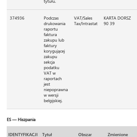
tytułu.
374936
Podczas
VAT/Sales
KARTA DORSZ
drukowania
Tax/Intrastat
90 39
raportu
faktura
zakupu lub
faktury
korygującej
zakupu
sekcja
podatku
VAT w
raportach
jest
niepoprawna
w wersji
belgijskiej.
ES — Hiszpania
IDENTYFIKACJI
Tytuł
Obszar
Zmienione