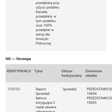
przedpłatą przy
użyciu podatku
Kanada,
przedpłata, w
tym podatku,
oraz 100%
przedpłat w
wersji dla
Ameryki
Północnej.
NIE — Norwegia
IDENTYFIKACJI
Tytuł
Obszar
Zmienione
funkcjonalny
obiekty
374753
Raport
Sprzedaż
PRZEDSTAWICIE
Sprzedaż-
10604
faktura
PRZEDSTAWICIE
korygująca 2
10605
nadal zawiera
informacje w