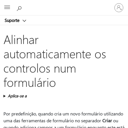
Entre
Microsoft
em
sua
Suporte
conta
Alinhar
automaticamente os
controlos num
formulário
Aplica-se a
Por predefinição, quando cria um novo formulário utilizando
uma das ferramentas de formulário no separador
Criar
ou
quando adiciona campos a um formulário enquanto este está