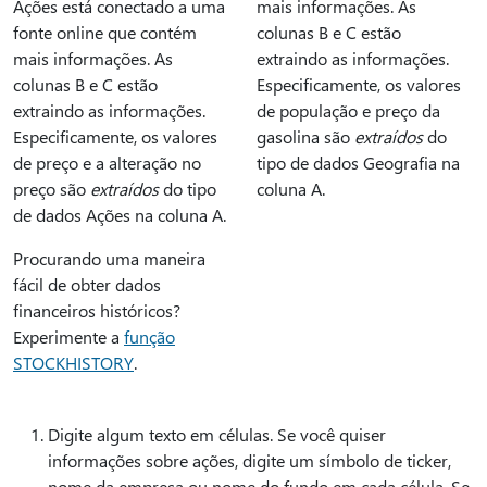
Ações está conectado a uma
mais informações. As
fonte online que contém
colunas B e C estão
mais informações. As
extraindo as informações.
colunas B e C estão
Especificamente, os valores
extraindo as informações.
de população e preço da
Especificamente, os valores
gasolina são
extraídos
do
de preço e a alteração no
tipo de dados Geografia na
preço são
extraídos
do tipo
coluna A.
de dados Ações na coluna A.
Procurando uma maneira
fácil de obter dados
financeiros históricos?
Experimente a
função
STOCKHISTORY
.
Digite algum texto em células. Se você quiser
informações sobre ações, digite um símbolo de ticker,
nome da empresa ou nome do fundo em cada célula. Se