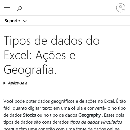
Entre
Microsoft
em
sua
Suporte
conta
Tipos de dados do
Excel: Ações e
Geografia.
Aplica-se a
Você pode obter dados geográficos e de ações no Excel. É tão
fácil quanto digitar texto em uma célula e convertê-lo no tipo
de dados
Stocks
ou no tipo de dados
Geography
. Esses dois
tipos de dados são considerados
tipos de dados vinculados
porque têm uma conexão com uma fonte de dados online.