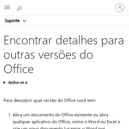
Entre
Microsoft
em
sua
Suporte
conta
Encontrar detalhes para
outras versões do
Office
Aplica-se a
Para descobrir qual versão do Office você tem:
Abra um documento do Office existente ou abra
qualquer aplicativo do Office, como o Word ou Excel e
crie um novo documento (usamos o Word nos