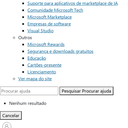
Suporte para aplicativos de marketplace de IA
Comunidade Microsoft Tech
Microsoft Marketplace
Empresas de software
Visual Studio
Outros
Microsoft Rewards
Segurança e downloads gratuitos
Educação
Cartões-presente
Licenciamento
Ver mapa do site
Pesquisar
Procurar ajuda
Nenhum resultado
Cancelar
Entre