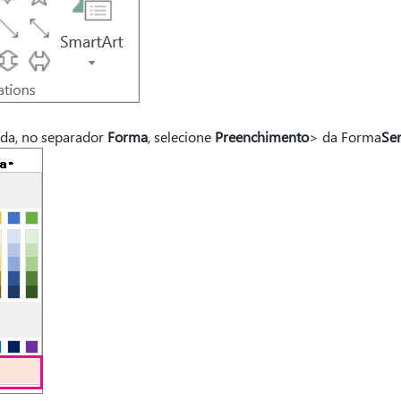
da, no separador
Forma
, selecione
Preenchimento
> da Forma
Se