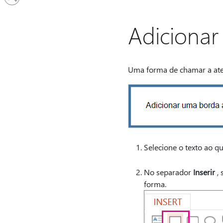
em
sua
conta
Adicionar
Uma forma de chamar a atenç
Selecione o texto ao q
No separador
Inserir
, 
forma.