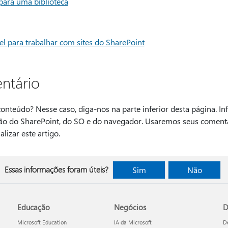
 para uma biblioteca
el para trabalhar com sites do SharePoint
ntário
a conteúdo? Nesse caso, diga-nos na parte inferior desta página. 
são do SharePoint, do SO e do navegador. Usaremos seus comentári
lizar este artigo.
Essas informações foram úteis?
Sim
Não
Educação
Negócios
D
Microsoft Education
IA da Microsoft
D