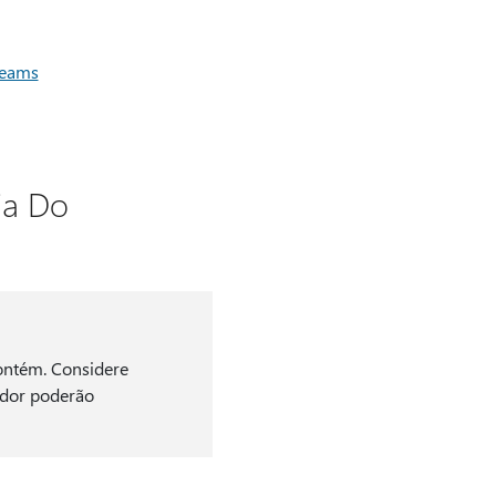
Teams
ia Do
contém. Considere
ador poderão