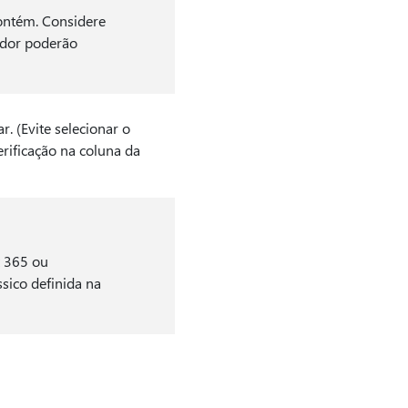
contém. Considere
ador poderão
. (Evite selecionar o
erificação na coluna da
t 365 ou
sico definida na