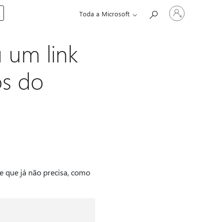
Entre
Toda a Microsoft
em
sua
conta
 um link
os do
e que já não precisa, como