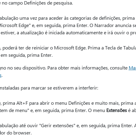
e no campo Definições de pesquisa.
abulação uma vez para aceder às categorias de definições, prima a
icrosoft Edge" e, em seguida, prima Enter. O Narrador anuncia s
 estiver, a atualização é iniciada automaticamente e irá ouvir o pr
, poderá ter de reiniciar o Microsoft Edge. Prima a Tecla de Tabul
 em seguida, prima Enter.
no no seu dispositivo. Para obter mais informações, consulte
Man
s
.
nstaladas para marcar se estiverem a interferir:
 prima Alt+F para abrir o menu Definições e muito mais, prima a 
 item de menu" e, em seguida, prima Enter. O menu
Extensões
é ab
abulação até ouvir "Gerir extensões" e, em seguida, prima Enter.
or do browser.