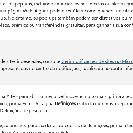
ntes de pop-ups, incluindo anúncios, avisos, ofertas ou alertas 
er página Web. Alguns podem ser úteis, como quando um site do
up. No entanto, os pop-ups também podem ser distrativos ou ma
visos, prémios ou transferências gratuitas, para ganhar a sua con
 de sites indesejadas, consulte
Gerir notificações de sites no Micr
 apresentadas no centro de notificações, localizado no canto infer
ma Alt+F para abrir o menu Definições e muito mais, prima a tecla
uida, prima Enter. A página
Definições
é aberta num novo separad
Definições de pesquisa.
ção uma vez para aceder às categorias de definições, prima a tec
o site" e, em seguida, prima Enter.