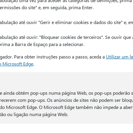
abulação uma vez para aceder às categorias de definições, prima a
ermissões do site" e, em seguida, prima Enter.
abulação até ouvir "Gerir e eliminar cookies e dados do site" e, e
abulação até ouvir: "Bloquear cookies de terceiros". Se ouvir que 
prima a Barra de Espaço para a selecionar.
ador. Para obter instruções passo a passo, aceda a
Utilizar um l
 Microsoft Edge
.
s e ainda obtém pop-ups numa página Web, os pop-ups poderão s
parecerem com pop-ups. Os anúncios de sites não podem ser bloq
do Microsoft Edge. O Microsoft Edge também não impede a aber
otão ou ligação numa página Web.