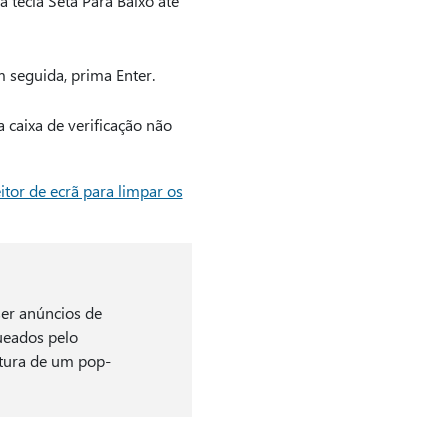
 tecla Seta Para Baixo até
m seguida, prima Enter.
a caixa de verificação não
eitor de ecrã para limpar os
er anúncios de
ueados pelo
tura de um pop-