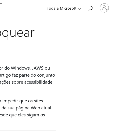
Entre
Toda a Microsoft
em
sua
conta
loquear
ador do Windows, JAWS ou
tigo faz parte do conjunto
ções sobre acessibilidade
 impedir que os sites
 da sua página Web atual.
esde que eles sigam os