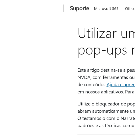
Microsoft
Suporte
Microsoft 365
Offic
Utilizar u
pop-ups 
Este artigo destina-se a p
NVDA, com ferramentas ou f
de conteúdos
Ajuda e apren
em nossos aplicativos. Para 
Utilize o bloqueador de pop
abram automaticamente uma 
O testamos o com o Narrator
padrões e as técnicas comun