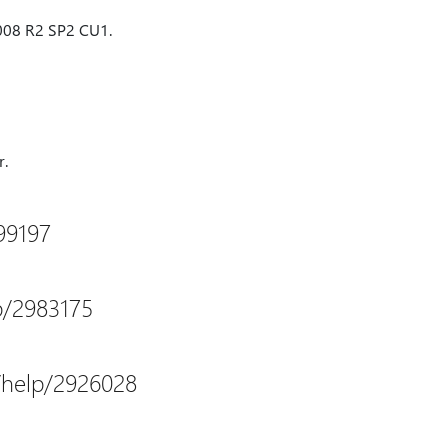
2008 R2 SP2 CU1.
r.
99197
p/2983175
/help/2926028