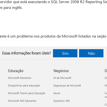
 servidor que está executando o SQL Server 2008 R2 Reporting Se
s para inglês.
ste é um problema nos produtos da Microsoft listados na seção "
Essas informações foram úteis?
Sim
Não
Educação
Negócios
D
Microsoft Education
IA da Microsoft
D
Dispositivos para educação
Segurança da Microsoft
Mi
Microsoft Teams para Educação
Azure
Su
ma
Microsoft 365 Education
Dynamics 365
C