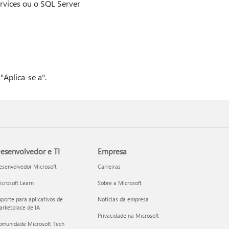
rvices ou o SQL Server
Aplica-se a".
esenvolvedor e TI
Empresa
esenvolvedor Microsoft
Carreiras
crosoft Learn
Sobre a Microsoft
porte para aplicativos de
Notícias da empresa
rketplace de IA
Privacidade na Microsoft
omunidade Microsoft Tech