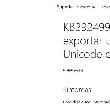
Microsoft
Suporte
Microsoft 365
Offic
KB292499
exportar 
Unicode 
Aplica-se a
Sintomas
Considere o seguinte cenári