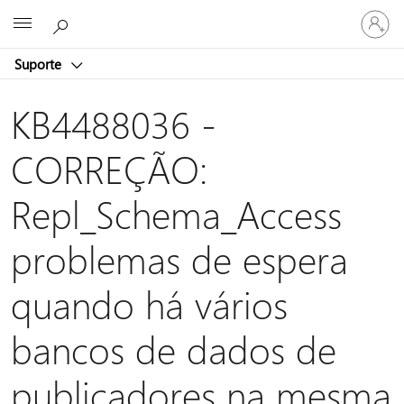
Entre
Microsoft
em
sua
Suporte
conta
KB4488036 -
CORREÇÃO:
Repl_Schema_Access
problemas de espera
quando há vários
bancos de dados de
publicadores na mesma