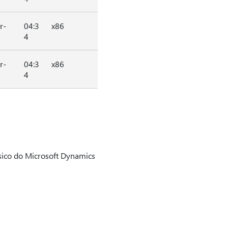
r-
04:3
x86
4
r-
04:3
x86
4
ssico do Microsoft Dynamics