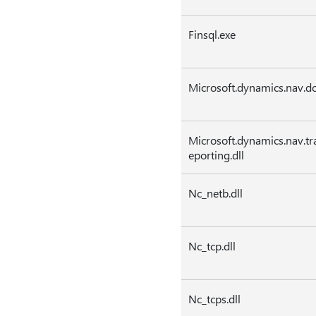
Finsql.exe
Microsoft.dynamics.nav.do
Microsoft.dynamics.nav.tr
eporting.dll
Nc_netb.dll
Nc_tcp.dll
Nc_tcps.dll