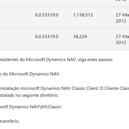
6.0.33319.0
1,138,512
27-Ma
2012
6.0.33319.0
38,224
27-Ma
2012
s existentes do Microsoft Dynamics NAV, siga estes passos:
co do Microsoft Dynamics NAV.
e instalação microsoft Dynamics NAV Classic Client. O Cliente Clá
alado no seguinte diretório:
osoft Dynamics NAV\60\Classic
transferiu.