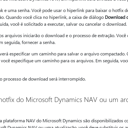
nk e uma senha. Você pode usar o hiperlink para baixar o hotfix
ão. Quando você clica no hiperlink, a caixa de diálogo
Download d
ida, você é solicitado a executar, salvar ou cancelar o download.
 os arquivos iniciarão o download e o processo de extração. Você
m seguida, fornecer a senha.
everá especificar um caminho para salvar o arquivo compactado.
e você especifique um caminho para os arquivos. Em seguida, voc
 o processo de download será interrompido.
hotfix do Microsoft Dynamics NAV ou um ar
 da plataforma NAV do Microsoft Dynamics são disponibilizados c
soft Dynamics NAV ou uma atualização, você deve substituir os a