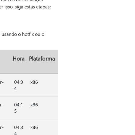
 isso, siga estas etapas:
 usando o hotfix ou o
Hora
Plataforma
r-
04:3
x86
4
r-
04:1
x86
5
r-
04:3
x86
4