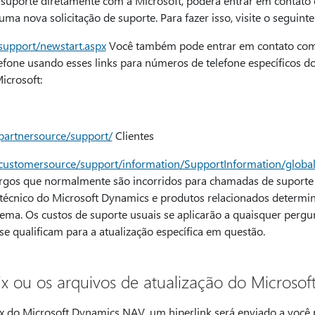
suporte diretamente com a Microsoft, poderá entrar em contato 
ma nova solicitação de suporte. Para fazer isso, visite o seguinte 
support/newstart.aspx
Você também pode entrar em contato com 
fone usando esses links para números de telefone específicos do pa
icrosoft:
partnersource/support/
Clientes
/customersource/support/information/SupportInformation/globa
argos que normalmente são incorridos para chamadas de suporte
 técnico do Microsoft Dynamics e produtos relacionados determi
lema. Os custos de suporte usuais se aplicarão a quaisquer perg
se qualificam para a atualização específica em questão.
ix ou os arquivos de atualização do Microso
ix do Microsoft Dynamics NAV, um hiperlink será enviado a você 