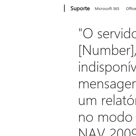
Microsoft
Suporte
Microsoft 365
Offic
"O servido
[Number]
indisponí
mensagem
um relató
no modo c
NAV 200