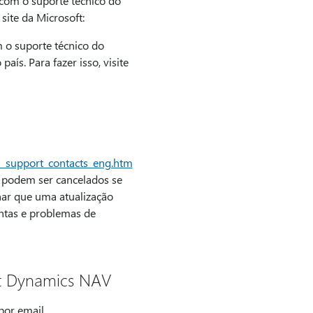
com o suporte técnico do
site da Microsoft:
o suporte técnico do
ís. Para fazer isso, visite
l_support_contacts_eng.htm
 podem ser cancelados se
nar que uma atualização
untas e problemas de
ft Dynamics NAV
por email.