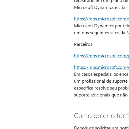
registrado em um plano de 
Microsoft Dynamics e criar u
https://mbs.microsoft.com/
Microsoft Dynamics por tele
um dos seguintes sites da M
Parceiros
https://mbs.microsoft.com/
https://mbs.microsoft.com
Em casos especiais, os enc
um profissional de suporte
específica resolve seu prob
suporte adicionais que não 
Como obter o hotf
Depois de solicitar um hotf