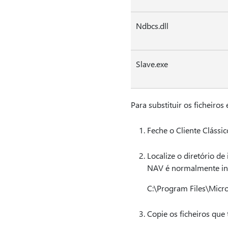
Ndbcs.dll
Slave.exe
Para substituir os ficheiro
Feche o Cliente Clássi
Localize o diretório d
NAV é normalmente inst
C:\Program Files\Micr
Copie os ficheiros que 