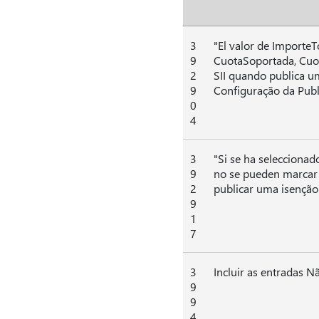
3
"El valor de ImporteT
9
CuotaSoportada, Cuot
2
SII quando publica 
9
Configuração da Publ
0
4
3
"Si se ha selecciona
9
no se pueden marcar 
2
publicar uma isenção
9
1
7
3
Incluir as entradas N
9
9
4