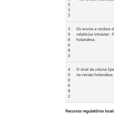
5
3
5
3
Os envios e recibos
9
relatórios Intrastat -
6
holandesa.
6
8
0
4
O sinal da coluna Spec
0
na versão holandesa.
0
6
8
2
Recursos regulatórios locai