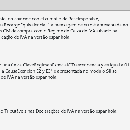
otal no coincide con el cumatio de BaseImponible,
aRecargoEquivalencia..." a mensagem de erro é apresentada no
um CM de compra com o Regime de Caixa de IVA ativado na
icação de IVA na versão espanhola.
do una única ClaveRegimenEspecialOTrascendencia y es igual a 01
la CausaExencion E2 y E3" é apresentada no módulo SII se
 de IVA na versão espanhola.
ão Tributáveis nas Declarações de IVA na versão espanhola.