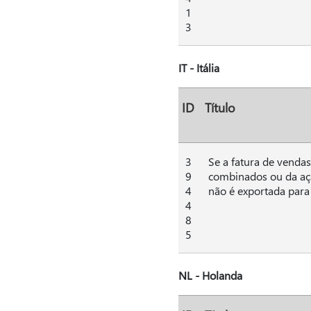
1
3
IT - Itália
ID
Título
3
Se a fatura de vendas
9
combinados ou da aç
4
não é exportada para 
4
8
5
NL - Holanda