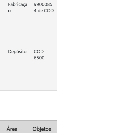
Fabricaçã
9900085
o
4 de COD
Depósito
COD
6500
Área
Objetos