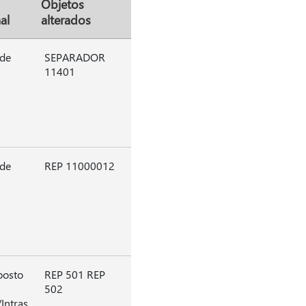
Objetos
al
alterados
 de
SEPARADOR
11401
 de
REP 11000012
posto
REP 501 REP
502
Intras