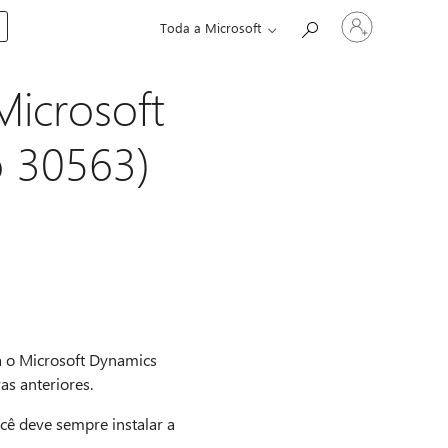
Entre
Toda a Microsoft
em
sua
conta
Microsoft
 30563)
ra o Microsoft Dynamics
as anteriores.
ocê deve sempre instalar a