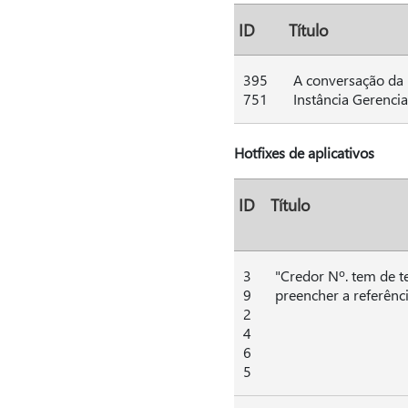
ID
Título
395
A conversação da 
751
Instância Gerenci
Hotfixes de aplicativos
ID
Título
3
"Credor Nº. tem de t
9
preencher a referên
2
4
6
5