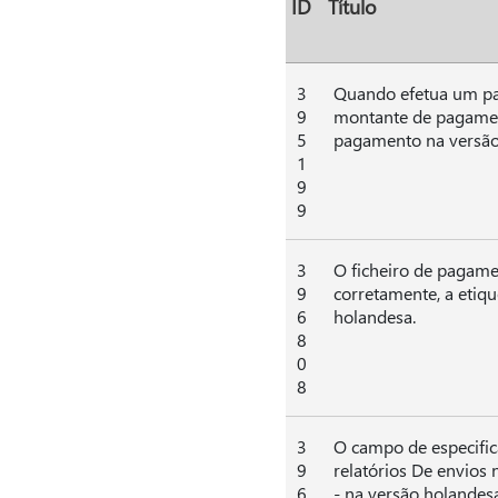
ID
Título
3
Quando efetua um pag
9
montante de pagament
5
pagamento na versão
1
9
9
3
O ficheiro de pagame
9
corretamente, a etiqu
6
holandesa.
8
0
8
3
O campo de especific
9
relatórios De envios n
6
- na versão holandesa