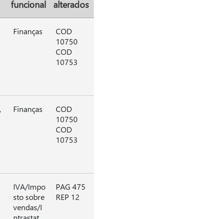
funcional
alterados
Finanças
COD
10750
COD
10753
,
Finanças
COD
10750
COD
10753
IVA/Impo
PAG 475
sto sobre
REP 12
vendas/I
ntrastat