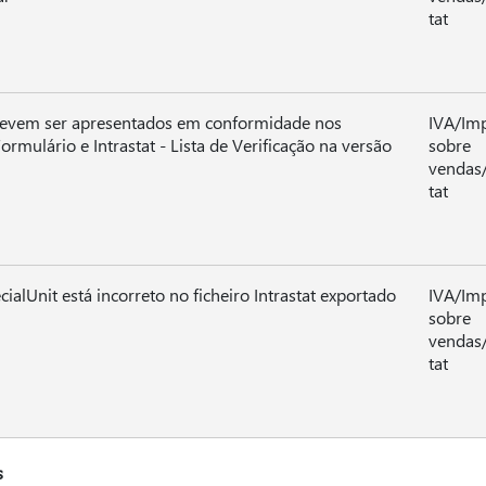
tat
 devem ser apresentados em conformidade nos
IVA/Im
 Formulário e Intrastat - Lista de Verificação na versão
sobre
vendas/
tat
ialUnit está incorreto no ficheiro Intrastat exportado
IVA/Im
sobre
vendas/
tat
s