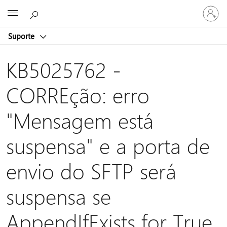
Entre
Microsoft
em
sua
Suporte
conta
KB5025762 -
CORREção: erro
"Mensagem está
suspensa" e a porta de
envio do SFTP será
suspensa se
AppendIfExists for True