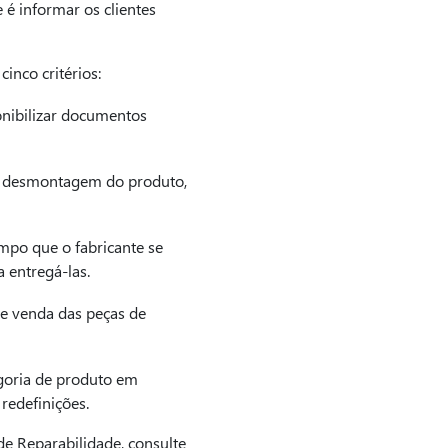
 é informar os clientes
inco critérios:
nibilizar documentos
de desmontagem do produto,
mpo que o fabricante se
 entregá-las.
de venda das peças de
egoria de produto em
redefinições.
de Reparabilidade, consulte