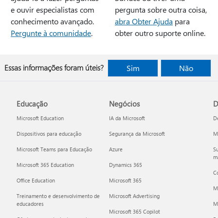
e ouvir especialistas com
pergunta sobre outra coisa,
conhecimento avançado.
abra Obter Ajuda
para
Pergunte à comunidade
.
obter outro suporte online.
Essas informações foram úteis?
Sim
Não
Educação
Negócios
D
Microsoft Education
IA da Microsoft
D
Dispositivos para educação
Segurança da Microsoft
Mi
Microsoft Teams para Educação
Azure
Su
ma
Microsoft 365 Education
Dynamics 365
C
Office Education
Microsoft 365
M
Treinamento e desenvolvimento de
Microsoft Advertising
educadores
Mi
Microsoft 365 Copilot