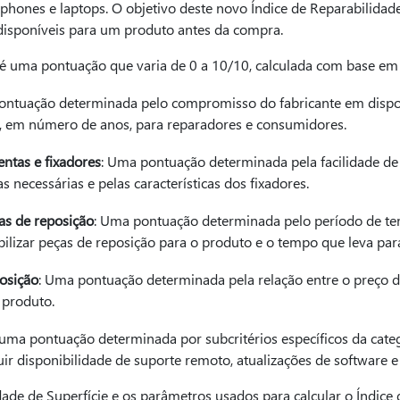
tphones e laptops. O objetivo deste novo Índice de Reparabilidade
disponíveis para um produto antes da compra.
é uma pontuação que varia de 0 a 10/10, calculada com base em c
ontuação determinada pelo compromisso do fabricante em dispo
e, em número de anos, para reparadores e consumidores.
tas e fixadores
: Uma pontuação determinada pela facilidade 
s necessárias e pelas características dos fixadores.
as de reposição
: Uma pontuação determinada pelo período de te
lizar peças de reposição para o produto e o tempo que leva para
osição
: Uma pontuação determinada pela relação entre o preço 
 produto.
 uma pontuação determinada por subcritérios específicos da cat
ir disponibilidade de suporte remoto, atualizações de software e 
dade de Superfície e os parâmetros usados para calcular o Índice 