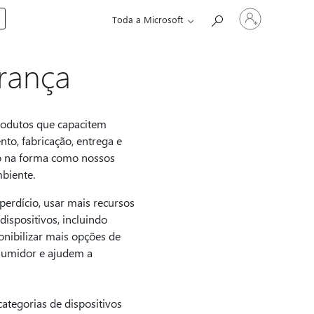
Entre
Toda a Microsoft
em
sua
conta
França
produtos que capacitem
to, fabricação, entrega e
to na forma como nossos
biente.
erdício, usar mais recursos
ispositivos, incluindo
nibilizar mais opções de
nsumidor e ajudem a
ategorias de dispositivos