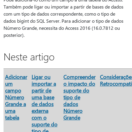
Também pode ligar ou importar a partir de bases de dados
com um tipo de dados correspondente, como o tipo de
dados bigint do SQL Server. Para adicionar o tipo de dados
Número Grande, necessita do Access 2016 (16.0.7812 ou
posterior).
Neste artigo
Adicionar
Ligar ou
Compreender
Consideraçõe
um
importar a
o impacto do
Retrocompati
campo
partir de
suporte do
Número
uma base
tipo de
Grande a
de dados
dados
uma
externa
Número
tabela
com o
Grande
suporte do
tipo de