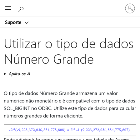
Iniciar
Microsoft
sessão
na
Suporte
conta
Utilizar o tipo de dados
Número Grande
Aplica-se A
O tipo de dados Número Grande armazena um valor
numérico não monetário e é compatível com o tipo de dados
SQL_BIGINT no ODBC. Utilize este tipo de dados para calcular
números grandes de forma eficiente.
Pode adicioná-lo como um campo a uma tabela do Access.