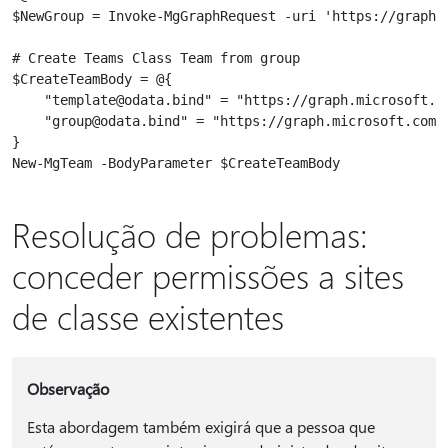
$NewGroup = Invoke-MgGraphRequest -uri 'https://graph.
# Create Teams Class Team from group

$CreateTeamBody = @{

    "template@odata.bind" = "https://graph.microsoft.co
    "group@odata.bind" = "https://graph.microsoft.com/v
}

Resolução de problemas:
conceder permissões a sites
de classe existentes
Observação
Esta abordagem também exigirá que a pessoa que