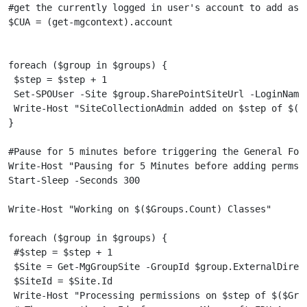
#get the currently logged in user's account to add as a
$CUA = (get-mgcontext).account

foreach ($group in $groups) {

 $step = $step + 1

 Set-SPOUser -Site $group.SharePointSiteUrl -LoginName 
 Write-Host "SiteCollectionAdmin added on $step of $($G
}

#Pause for 5 minutes before triggering the General Fold
Write-Host "Pausing for 5 Minutes before adding perms t
Start-Sleep -Seconds 300

Write-Host "Working on $($Groups.Count) Classes"

foreach ($group in $groups) {

 #$step = $step + 1

 $Site = Get-MgGroupSite -GroupId $group.ExternalDirect
 $SiteId = $Site.Id

 Write-Host "Processing permissions on $step of $($Grou