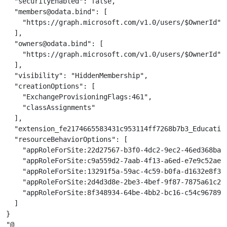
  "securityEnabled": false,

  "members@odata.bind": [

    "https://graph.microsoft.com/v1.0/users/$OwnerId"

  ], 

  "owners@odata.bind": [

    "https://graph.microsoft.com/v1.0/users/$OwnerId"

  ],

  "visibility": "HiddenMembership",

  "creationOptions": [

    "ExchangeProvisioningFlags:461",

    "classAssignments"

  ],

  "extension_fe2174665583431c953114ff7268b7b3_Education
  "resourceBehaviorOptions": [

    "appRoleForSite:22d27567-b3f0-4dc2-9ec2-46ed368ba53
    "appRoleForSite:c9a559d2-7aab-4f13-a6ed-e7e9c52aec8
    "appRoleForSite:13291f5a-59ac-4c59-b0fa-d1632e8f329
    "appRoleForSite:2d4d3d8e-2be3-4bef-9f87-7875a61c29d
    "appRoleForSite:8f348934-64be-4bb2-bc16-c54c96789f4
  ]

}

"@
