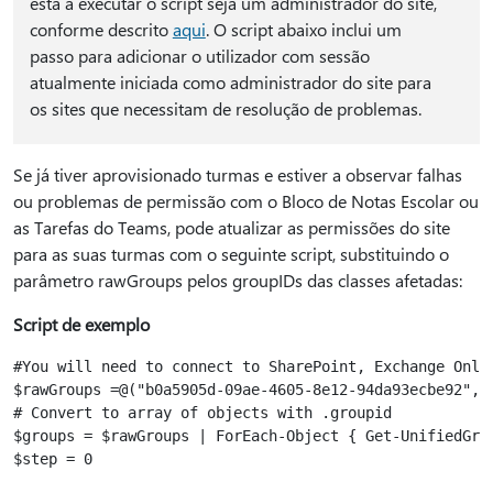
está a executar o script seja um administrador do site,
conforme descrito
aqui
. O script abaixo inclui um
passo para adicionar o utilizador com sessão
atualmente iniciada como administrador do site para
os sites que necessitam de resolução de problemas.
Se já tiver aprovisionado turmas e estiver a observar falhas
ou problemas de permissão com o Bloco de Notas Escolar ou
as Tarefas do Teams, pode atualizar as permissões do site
para as suas turmas com o seguinte script, substituindo o
parâmetro rawGroups pelos groupIDs das classes afetadas:
Script de exemplo
#You will need to connect to SharePoint, Exchange Onli
$rawGroups =@("b0a5905d-09ae-4605-8e12-94da93ecbe92","e
# Convert to array of objects with .groupid

$groups = $rawGroups | ForEach-Object { Get-UnifiedGrou
$step = 0
