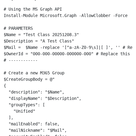
# Using the MS Graph API

Install-Module Microsoft.Graph -AllowClobber -Force

# PARAMETERS

$Name = "Test Class 20251208.3"

$Description = "A Test Class"

$Mail =  $Name -replace '[^a-zA-Z0-9\s]|[ ]', '' # Repl
$OwnerId = "000-000-00000-000000-000" # Replace this wi
# ------------

# Create a new M365 Group

$CreateGroupBody = @"

{

  "description": "$Name",

  "displayName": "$Description",

  "groupTypes": [

    "Unified"

  ],

  "mailEnabled": false,

  "mailNickname": "$Mail",
