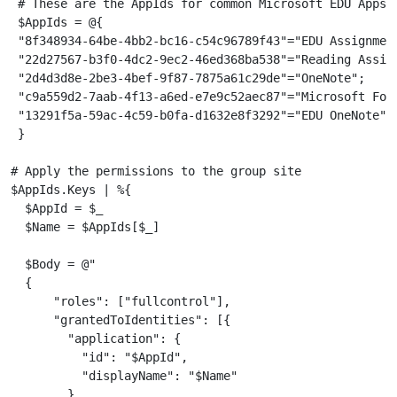
 # These are the AppIds for common Microsoft EDU Apps

 $AppIds = @{

 "8f348934-64be-4bb2-bc16-c54c96789f43"="EDU Assignment
 "22d27567-b3f0-4dc2-9ec2-46ed368ba538"="Reading Assign
 "2d4d3d8e-2be3-4bef-9f87-7875a61c29de"="OneNote";

 "c9a559d2-7aab-4f13-a6ed-e7e9c52aec87"="Microsoft Form
 "13291f5a-59ac-4c59-b0fa-d1632e8f3292"="EDU OneNote";

 }

# Apply the permissions to the group site

$AppIds.Keys | %{

  $AppId = $_

  $Name = $AppIds[$_]

  $Body = @"

  { 

      "roles": ["fullcontrol"], 

      "grantedToIdentities": [{ 

        "application": { 

          "id": "$AppId",

          "displayName": "$Name"

        }
