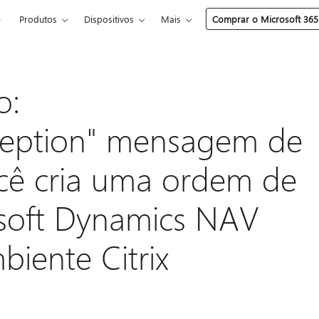
e
Produtos
Dispositivos
Mais
Comprar o Microsoft 365
o:
ception" mensagem de
cê cria uma ordem de
soft Dynamics NAV
iente Citrix