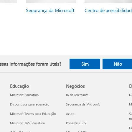
Segurança da Microsoft
Centro de acessibilidad
ssas informações foram úteis?
Sim
Não
Educação
Negócios
D
Microsoft Education
IA da Microsoft
D
Dispositivos para educação
Segurança da Microsoft
Mi
Microsoft Teams para Educação
Azure
Su
ma
Microsoft 365 Education
Dynamics 365
C