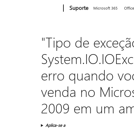
Microsoft
Suporte
Microsoft 365
Offic
"Tipo de exceçã
System.IO.IOEx
erro quando vo
venda no Micro
2009 em um amb
Aplica-se a