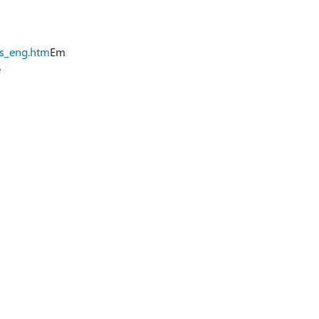
ts_eng.htm
Em
e