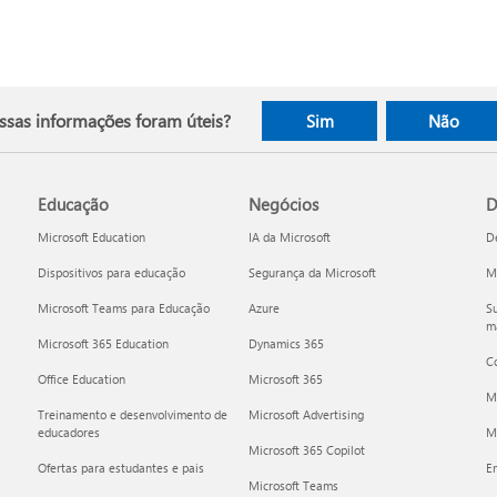
ssas informações foram úteis?
Sim
Não
Educação
Negócios
D
Microsoft Education
IA da Microsoft
D
Dispositivos para educação
Segurança da Microsoft
Mi
Microsoft Teams para Educação
Azure
Su
ma
Microsoft 365 Education
Dynamics 365
C
Office Education
Microsoft 365
M
Treinamento e desenvolvimento de
Microsoft Advertising
educadores
Mi
Microsoft 365 Copilot
Ofertas para estudantes e pais
E
Microsoft Teams