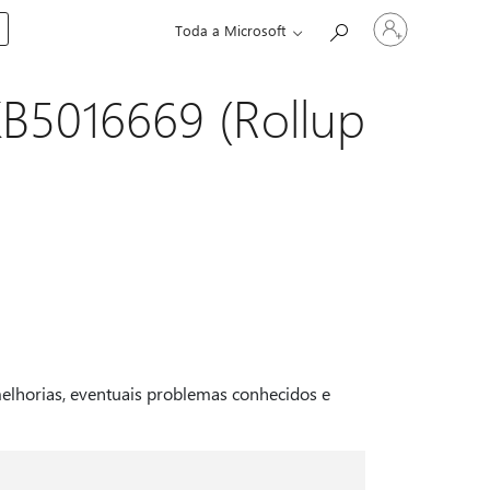
Entre
Toda a Microsoft
em
sua
conta
B5016669 (Rollup
melhorias, eventuais problemas conhecidos e