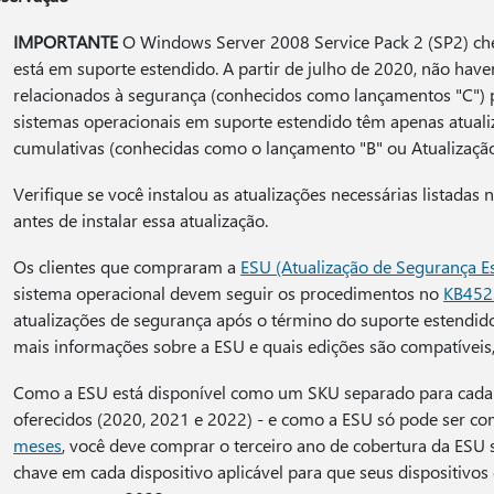
IMPORTANTE
O Windows Server 2008 Service Pack 2 (SP2) che
está em suporte estendido. A partir de julho de 2020, não hav
relacionados à segurança (conhecidos como lançamentos "C") p
sistemas operacionais em suporte estendido têm apenas atual
cumulativas (conhecidas como o lançamento "B" ou Atualização 
Verifique se você instalou as atualizações necessárias listadas
antes de instalar essa atualização.
Os clientes que compraram a
ESU (Atualização de Segurança E
sistema operacional devem seguir os procedimentos no
KB452
atualizações de segurança após o término do suporte estendid
mais informações sobre a ESU e quais edições são compatíveis
Como a ESU está disponível como um SKU separado para cada
oferecidos (2020, 2021 e 2022) - e como a ESU só pode ser 
meses
, você deve comprar o terceiro ano de cobertura da ESU
chave em cada dispositivo aplicável para que seus dispositivo