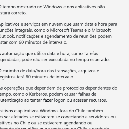
O tempo mostrado no Windows e nos aplicativos não
stará correto.
Aplicativos e serviços em nuvem que usam data e hora para
funções integrais, como o Microsoft Teams e o Microsoft
Outlook, notificações e agendamento de reuniões podem
estar com 60 minutos de intervalo.
A automação que utiliza data e hora, como Tarefas
agendadas, pode não ser executada no tempo esperado.
O carimbo de data/hora das transações, arquivos e
egistros terá 60 minutos de intervalo.
As operações que dependem de protocolos dependentes do
tempo, como o Kerberos, podem causar falhas de
utenticação ao tentar fazer logon ou acessar recursos.
sitivos e aplicativos Windows fora do Chile também
 ser afetados se estiverem se conectando a servidores ou
sitivos no Chile ou se estiverem agendando ou
cipando de reuniões que acontecem no Chile a partir de