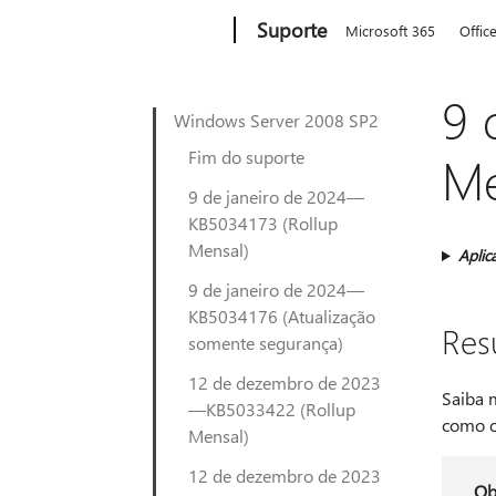
Microsoft
Suporte
Microsoft 365
Offic
9 
Windows Server 2008 SP2
Fim do suporte
Me
9 de janeiro de 2024—
KB5034173 (Rollup
Mensal)
Aplic
9 de janeiro de 2024—
KB5034176 (Atualização
Re
somente segurança)
12 de dezembro de 2023
Saiba 
—KB5033422 (Rollup
como o
Mensal)
12 de dezembro de 2023
Ob