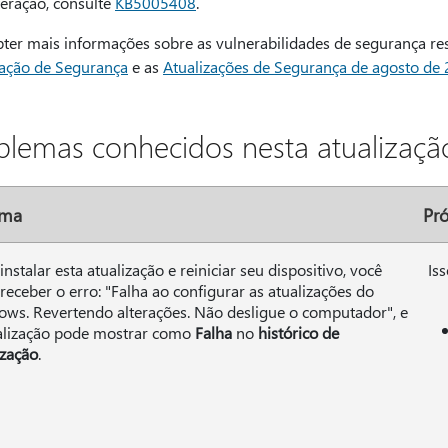
teração, consulte
KB5005408
.
bter mais informações sobre as vulnerabilidades de segurança res
zação de Segurança
e as
Atualizações de Segurança de agosto de
blemas conhecidos nesta atualizaçã
oma
Pr
instalar esta atualização e reiniciar seu dispositivo, você
Is
receber o erro: "Falha ao configurar as atualizações do
ws. Revertendo alterações. Não desligue o computador", e
alização pode mostrar como
Falha
no
histórico de
ização
.