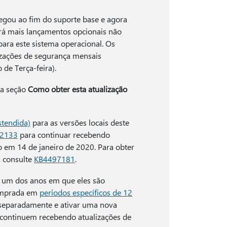
gou ao fim do suporte base e agora
erá mais lançamentos opcionais não
ara este sistema operacional. Os
izações de segurança mensais
de Terça-feira).
 na seção
Como obter esta atualização
stendida)
para as versões locais deste
2133
para continuar recebendo
o em 14 de janeiro de 2020. Para obter
, consulte
KB4497181
.
 um dos anos em que eles são
comprada em
períodos específicos de 12
 separadamente e ativar uma nova
s continuem recebendo atualizações de