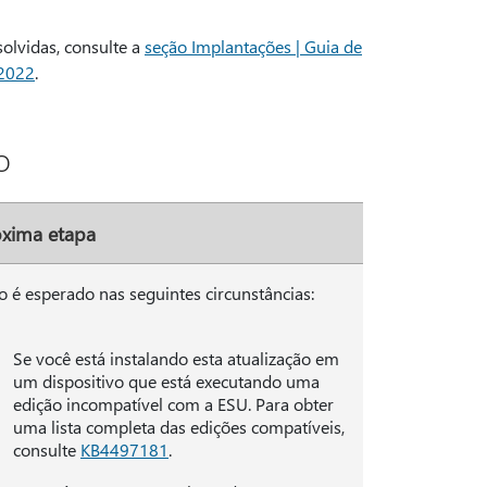
olvidas, consulte a
seção Implantações | Guia de
 2022
.
o
óxima etapa
so é esperado nas seguintes circunstâncias:
Se você está instalando esta atualização em
um dispositivo que está executando uma
edição incompatível com a ESU. Para obter
uma lista completa das edições compatíveis,
consulte
KB4497181
.