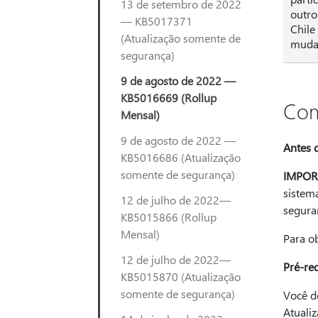
13 de setembro de 2022
outro
— KB5017371
Chile
(Atualização somente de
mudar
segurança)
9 de agosto de 2022 —
KB5016669 (Rollup
Com
Mensal)
9 de agosto de 2022 —
Antes d
KB5016686 (Atualização
somente de segurança)
IMPOR
sistem
12 de julho de 2022—
segura
KB5015866 (Rollup
Mensal)
Para o
12 de julho de 2022—
Pré-req
KB5015870 (Atualização
somente de segurança)
Você de
Atualiz