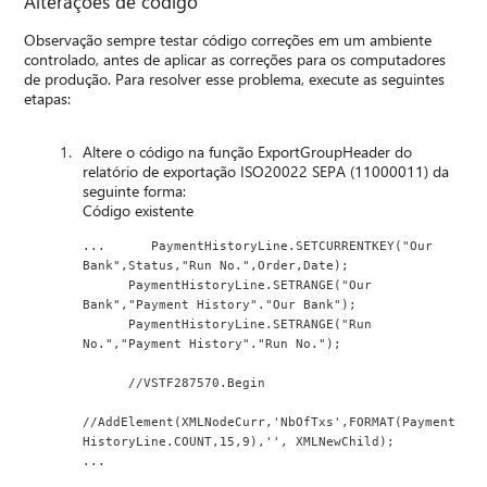
Alterações de código
Observação sempre testar código correções em um ambiente
controlado, antes de aplicar as correções para os computadores
de produção. Para resolver esse problema, execute as seguintes
etapas:
Altere o código na função ExportGroupHeader do
relatório de exportação ISO20022 SEPA (11000011) da
seguinte forma:
Código existente
...      PaymentHistoryLine.SETCURRENTKEY("Our 
Bank",Status,"Run No.",Order,Date);
      PaymentHistoryLine.SETRANGE("Our 
Bank","Payment History"."Our Bank");
      PaymentHistoryLine.SETRANGE("Run 
No.","Payment History"."Run No.");
      //VSTF287570.Begin
//AddElement(XMLNodeCurr,'NbOfTxs',FORMAT(Payment
HistoryLine.COUNT,15,9),'', XMLNewChild);
...