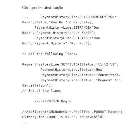
Código de substituição
...      PaymentHistoryLine.SETCURRENTKEY("Our 
Bank",Status,"Run No.",Order,Date);
      PaymentHistoryLine.SETRANGE("Our 
Bank","Payment History"."Our Bank");
      PaymentHistoryLine.SETRANGE("Run 
No.","Payment History"."Run No.");
// Add the following lines.
PaymentHistoryLine.SETFILTER(Status,'%1|%2|%3',
         PaymentHistoryLine.Status::New,
         PaymentHistoryLine.Status::Transmitted,
         PaymentHistoryLine.Status::"Request for 
Cancellation");
// End of the lines.
      //VSTF287570.Begin
//AddElement(XMLNodeCurr,'NbOfTxs',FORMAT(Payment
HistoryLine.COUNT,15,9),'', XMLNewChild);
...