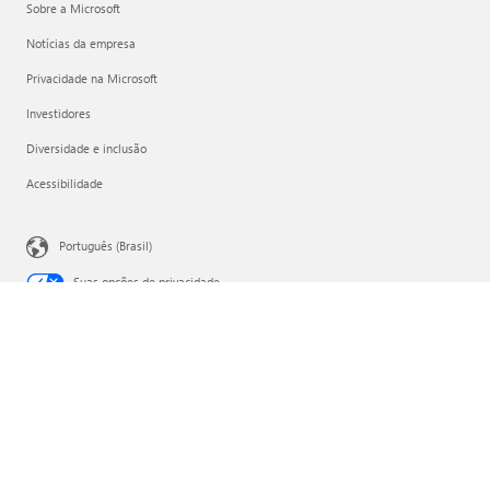
Sobre a Microsoft
Notícias da empresa
Privacidade na Microsoft
Investidores
Diversidade e inclusão
Acessibilidade
Português (Brasil)
Suas opções de privacidade
Privacidade dos Dados de Saúde do Consumidor
Entre em contato com a Microsoft
Privacidade
Ética e Compliance
Nota Legal
Marcas
Sobre os nossos anúncios
© Microsoft 2026
Microsoft do Brasil Importação e Comércio de Software e
Vídeo Games Ltda., com sede na cidade de São Paulo,
Estado de São Paulo, na Avenida Presidente Juscelino