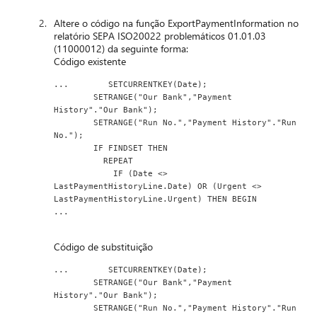
Altere o código na função ExportPaymentInformation no
relatório SEPA ISO20022 problemáticos 01.01.03
(11000012) da seguinte forma:
Código existente
...        SETCURRENTKEY(Date);
        SETRANGE("Our Bank","Payment 
History"."Our Bank");
        SETRANGE("Run No.","Payment History"."Run 
No.");
        IF FINDSET THEN
          REPEAT
            IF (Date <> 
LastPaymentHistoryLine.Date) OR (Urgent <> 
LastPaymentHistoryLine.Urgent) THEN BEGIN
...
Código de substituição
...        SETCURRENTKEY(Date);
        SETRANGE("Our Bank","Payment 
History"."Our Bank");
        SETRANGE("Run No.","Payment History"."Run 