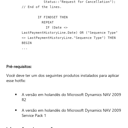
           Status::"Request for Cancellation");
// End of the lines.
        IF FINDSET THEN
          REPEAT
            IF (Date <> 
LastPaymentHistoryLine.Date) OR ("Sequence Type" 
<> LastPaymentHistoryLine."Sequence Type") THEN 
BEGIN
...
Pré-requisitos:
Você deve ter um dos seguintes produtos instalados para aplicar
esse hotfix:
A versão em holandês do Microsoft Dynamics NAV 2009
R2
A versão em holandês do Microsoft Dynamics NAV 2009
Service Pack 1