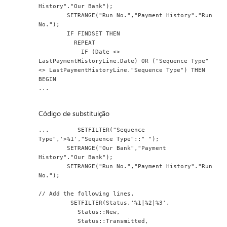
History"."Our Bank");
        SETRANGE("Run No.","Payment History"."Run 
No.");
        IF FINDSET THEN
          REPEAT
            IF (Date <> 
LastPaymentHistoryLine.Date) OR ("Sequence Type" 
<> LastPaymentHistoryLine."Sequence Type") THEN 
BEGIN
...
Código de substituição
...        SETFILTER("Sequence 
Type",'>%1',"Sequence Type"::" ");
        SETRANGE("Our Bank","Payment 
History"."Our Bank");
        SETRANGE("Run No.","Payment History"."Run 
No.");
// Add the following lines.
         SETFILTER(Status,'%1|%2|%3',
           Status::New,
           Status::Transmitted,