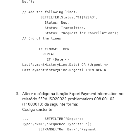
No.");
// Add the following lines.
         SETFILTER(Status,'%1|%2|%3',
           Status::New,
           Status::Transmitted,
           Status::"Request for Cancellation");
// End of the lines.
        IF FINDSET THEN
          REPEAT
            IF (Date <> 
LastPaymentHistoryLine.Date) OR (Urgent <> 
LastPaymentHistoryLine.Urgent) THEN BEGIN
...
Altere o código na função ExportPaymentInformation no
relatório SEPA ISO20022 problemáticos 008.001.02
(11000013) da seguinte forma:
Código existente
...        SETFILTER("Sequence 
Type",'>%1',"Sequence Type"::" ");
        SETRANGE("Our Bank","Payment 