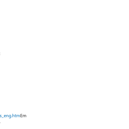
:
ts_eng.htm
Em
e