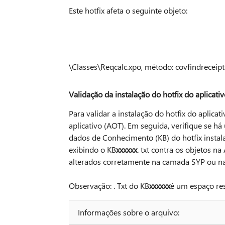
Este hotfix afeta o seguinte objeto:
\Classes\Reqcalc.xpo, método: covfindreceipt
Validação da instalação do hotfix do aplicati
Para validar a instalação do hotfix do aplicat
aplicativo (AOT). Em seguida, verifique se
dados de Conhecimento (KB) do hotfix instala
exibindo o KB
xxxxxx
. txt contra os objetos n
alterados corretamente na camada SYP ou n
Observação: . Txt do KB
xxxxxx
é um espaço res
Informações sobre o arquivo: