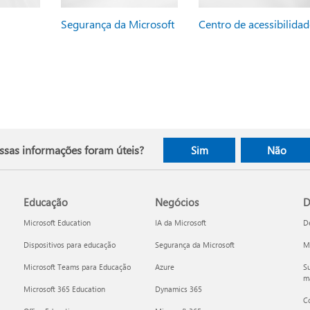
Segurança da Microsoft
Centro de acessibilidad
ssas informações foram úteis?
Sim
Não
Educação
Negócios
D
Microsoft Education
IA da Microsoft
D
Dispositivos para educação
Segurança da Microsoft
Mi
Microsoft Teams para Educação
Azure
Su
ma
Microsoft 365 Education
Dynamics 365
C