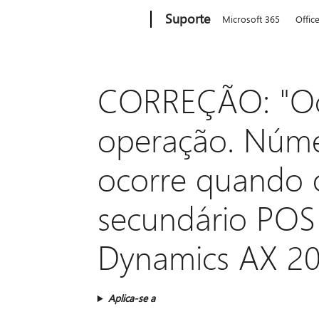
Microsoft
Suporte
Microsoft 365
Offic
CORREÇÃO: "Oc
operação. Núme
ocorre quando 
secundário POS 
Dynamics AX 2
Aplica-se a