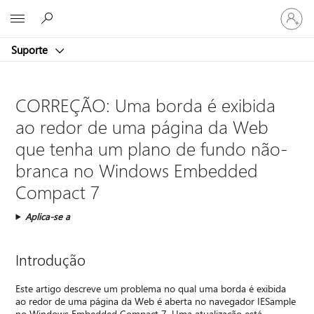
Entre
Microsoft
em
sua
Suporte
conta
CORREÇÃO: Uma borda é exibida
ao redor de uma página da Web
que tenha um plano de fundo não-
branca no Windows Embedded
Compact 7
Aplica-se a
Introdução
Este artigo descreve um problema no qual uma borda é exibida
ao redor de uma página da Web é aberta no navegador IESample
no Windows Embedded Compact 7. Uma atualização está