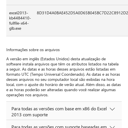
excel2013-
8D31D4A0BAE452D5A0D65B045BC7D22C8912D2
kb4484410-
fullfile-x64-
glb.exe
Informações sobre os arquivos
A versão em inglês (Estados Unidos) desta atualização de
software instala arquivos que têm os atributos listados na tabela
a seguir. As datas e as horas desses arquivos estão listadas em
formato UTC (Tempo Universal Coordenado). As datas e as horas
desses arquivos no seu computador local são exibidas na hora
local, com o ajuste do horário de verão atual. Além disso, as datas
e as horas poderão ser alteradas quando você realizar algumas
operações nos arquivos.
Para todas as versões com base em x86 do Excel
2013 com suporte
Para todas as versões com suporte baseadas em