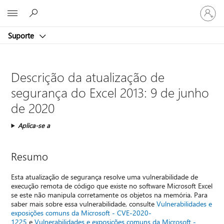
Entre
Microsoft
em
sua
Suporte
conta
Descrição da atualização de
segurança do Excel 2013: 9 de junho
de 2020
Aplica-se a
Resumo
Esta atualização de segurança resolve uma vulnerabilidade de
execução remota de código que existe no software Microsoft Excel
se este não manipula corretamente os objetos na memória. Para
saber mais sobre essa vulnerabilidade, consulte
Vulnerabilidades e
exposições comuns da Microsoft - CVE-2020-
1225
e
Vulnerabilidades e exposições comuns da Microsoft -