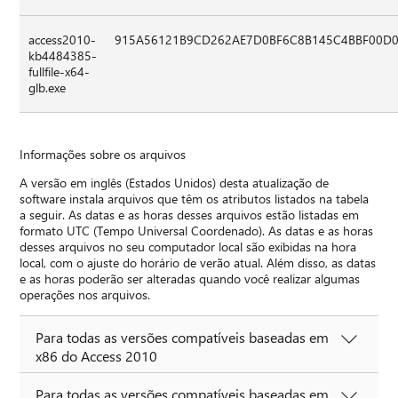
access2010-
915A56121B9CD262AE7D0BF6C8B145C4BBF00D
kb4484385-
fullfile-x64-
glb.exe
Informações sobre os arquivos
A versão em inglês (Estados Unidos) desta atualização de
software instala arquivos que têm os atributos listados na tabela
a seguir. As datas e as horas desses arquivos estão listadas em
formato UTC (Tempo Universal Coordenado). As datas e as horas
desses arquivos no seu computador local são exibidas na hora
local, com o ajuste do horário de verão atual. Além disso, as datas
e as horas poderão ser alteradas quando você realizar algumas
operações nos arquivos.
Para todas as versões compatíveis baseadas em
x86 do Access 2010
Para todas as versões compatíveis baseadas em