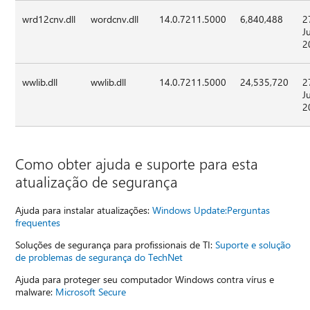
wrd12cnv.dll
wordcnv.dll
14.0.7211.5000
6,840,488
2
J
2
wwlib.dll
wwlib.dll
14.0.7211.5000
24,535,720
2
J
2
Como obter ajuda e suporte para esta
atualização de segurança
Ajuda para instalar atualizações:
Windows Update:
Perguntas
frequentes
Soluções de segurança para profissionais de TI:
Suporte e solução
de problemas de segurança do TechNet
Ajuda para proteger seu computador Windows contra vírus e
malware:
Microsoft Secure