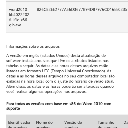
word2010-
B26C82EE2777A56D3677B94D87976CD16EE0235
kb4022202-
fullfile-x86-
glb.exe
Informações sobre os arquivos
A versão em inglês (Estados Unidos) desta atualização de
software instala arquivos que têm os atributos listados nas
tabelas a seguir. As datas e as horas desses arquivos estão
listadas em formato UTC (Tempo Universal Coordenado). As
datas e as horas desses arquivos no seu computador local são
exibidas na hora local, com o ajuste do horário de verão atual.
Além disso, as datas e as horas poderão ser alteradas quando
você realizar algumas operações nos arquivos.
Para todas as versões com base em x86 do Word 2010 com
suporte
Identificador
Nome do
Versão do
Tamanho
Da
de arquivo
arquivo
arquivo
do arquivo