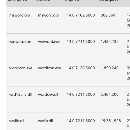
msword.olb
msword.olb
14.0.7162.5000
902,304
1
O
2
winword.exe
winword.exe
14.0.7211.5000
1,432,232
2
J
2
wordicon.exe
wordicon.exe
14.0.7120.5000
1,859,240
0
M
2
wrd12cnv.dll
wordcnv.dll
14.0.7211.5000
5,484,200
2
J
2
wwlib.dll
wwlib.dll
14.0.7211.5000
19,381,928
2
J