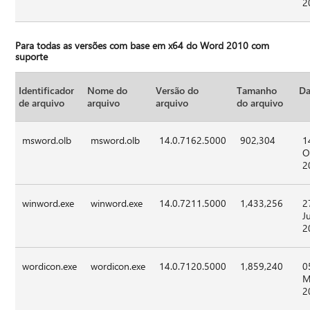
2
Para todas as versões com base em x64 do Word 2010 com
suporte
Identificador
Nome do
Versão do
Tamanho
Da
de arquivo
arquivo
arquivo
do arquivo
msword.olb
msword.olb
14.0.7162.5000
902,304
1
O
2
winword.exe
winword.exe
14.0.7211.5000
1,433,256
2
J
2
wordicon.exe
wordicon.exe
14.0.7120.5000
1,859,240
0
M
2