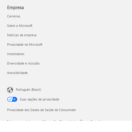
Empresa
Carreiras
Sobre a Microsoft
Notícias da empresa
Privacidade na Microsoft
Investidores
Diversidade e inclusão
Acessibilidade
Português (Brasil)
Suas opções de privacidade
Privacidade dos Dados de Saúde do Consumidor
Entre em contato com a Microsoft
Privacidade
Ética e Compliance
Nota Legal
Marcas
Sobre os nossos anúncios
© Microsoft 2026