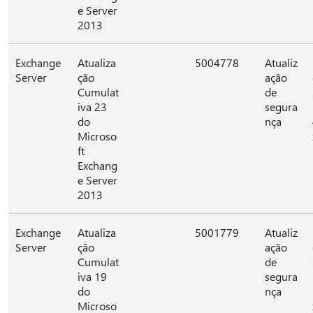
e Server
2013
Exchange
Atualiza
5004778
Atualiz
Server
ção
ação
Cumulat
de
iva 23
segura
do
nça
Microso
ft
Exchang
e Server
2013
Exchange
Atualiza
5001779
Atualiz
Server
ção
ação
Cumulat
de
iva 19
segura
do
nça
Microso