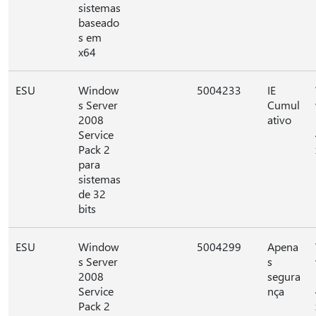
sistemas
baseado
s em
x64
ESU
Window
5004233
IE
s Server
Cumul
2008
ativo
Service
Pack 2
para
sistemas
de 32
bits
ESU
Window
5004299
Apena
s Server
s
2008
segura
Service
nça
Pack 2