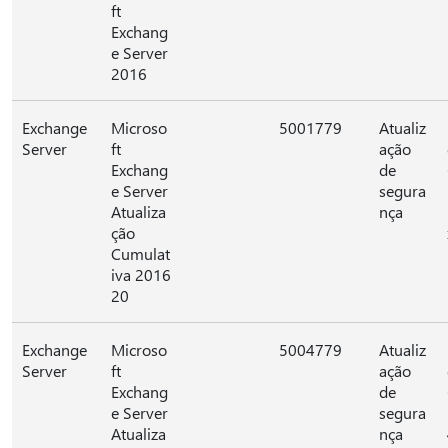
ft
Exchang
e Server
2016
Exchange
Microso
5001779
Atualiz
Server
ft
ação
Exchang
de
e Server
segura
Atualiza
nça
ção
Cumulat
iva 2016
20
Exchange
Microso
5004779
Atualiz
Server
ft
ação
Exchang
de
e Server
segura
Atualiza
nça