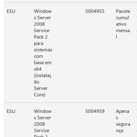
ESU
Window
5004955
Pacote
s Server
cumul
2008
ativo
Service
mensa
Pack 2
l
para
sistemas
com
base em
x64
(instalaç
ão
Server
Core)
ESU
Window
5004959
Apena
s Server
s
2008
segura
Service
nça
Pack 2