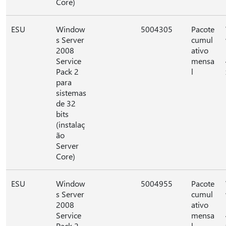
Core)
ESU
Window
5004305
Pacote
s Server
cumul
2008
ativo
Service
mensa
Pack 2
l
para
sistemas
de 32
bits
(instalaç
ão
Server
Core)
ESU
Window
5004955
Pacote
s Server
cumul
2008
ativo
Service
mensa
Pack 2
l