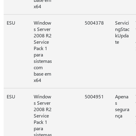
x64
ESU
Window
5004378
Servici
s Server
ngStac
2008 R2
kUpda
Service
te
Pack 1
para
sistemas
com
base em
x64
ESU
Window
5004951
Apena
s Server
s
2008 R2
segura
Service
nça
Pack 1
para
sistemas