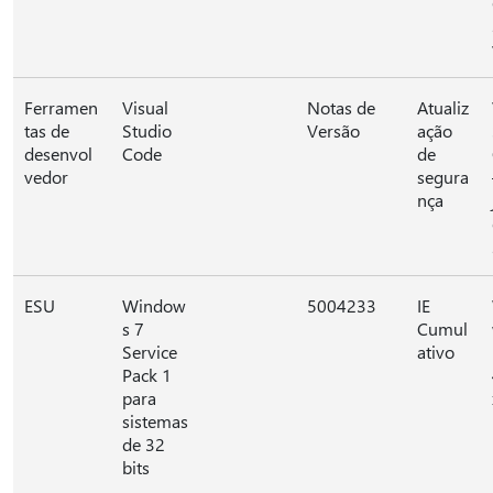
Ferramen
Visual
Notas de
Atualiz
tas de
Studio
Versão
ação
desenvol
Code
de
vedor
segura
nça
ESU
Window
5004233
IE
s 7
Cumul
Service
ativo
Pack 1
para
sistemas
de 32
bits