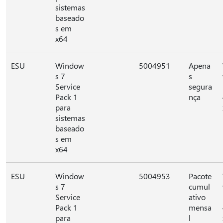
sistemas
baseado
s em
x64
ESU
Window
5004951
Apena
s 7
s
Service
segura
Pack 1
nça
para
sistemas
baseado
s em
x64
ESU
Window
5004953
Pacote
s 7
cumul
Service
ativo
Pack 1
mensa
para
l