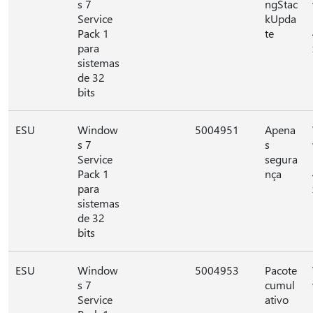
s 7
ngStac
Service
kUpda
Pack 1
te
para
sistemas
de 32
bits
ESU
Window
5004951
Apena
s 7
s
Service
segura
Pack 1
nça
para
sistemas
de 32
bits
ESU
Window
5004953
Pacote
s 7
cumul
Service
ativo