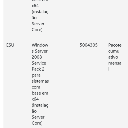
x64
(instalaç
ão
Server
Core)
ESU
Window
5004305
Pacote
s Server
cumul
2008
ativo
Service
mensa
Pack 2
l
para
sistemas
com
base em
x64
(instalaç
ão
Server
Core)