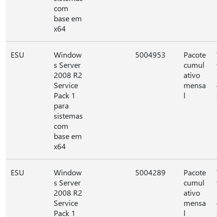
com
base em
x64
ESU
Window
5004953
Pacote
s Server
cumul
2008 R2
ativo
Service
mensa
Pack 1
l
para
sistemas
com
base em
x64
ESU
Window
5004289
Pacote
s Server
cumul
2008 R2
ativo
Service
mensa
Pack 1
l