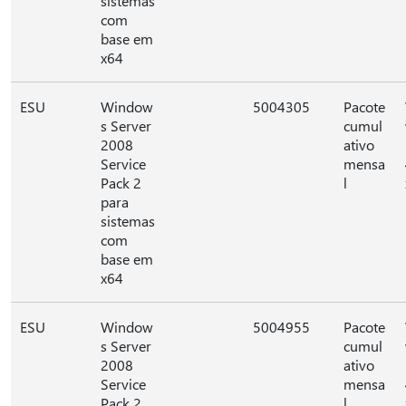
sistemas
com
base em
x64
ESU
Window
5004305
Pacote
s Server
cumul
2008
ativo
Service
mensa
Pack 2
l
para
sistemas
com
base em
x64
ESU
Window
5004955
Pacote
s Server
cumul
2008
ativo
Service
mensa
Pack 2
l