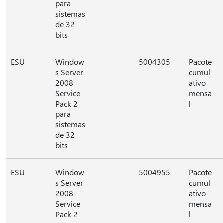
para
sistemas
de 32
bits
ESU
Window
5004305
Pacote
s Server
cumul
2008
ativo
Service
mensa
Pack 2
l
para
sistemas
de 32
bits
ESU
Window
5004955
Pacote
s Server
cumul
2008
ativo
Service
mensa
Pack 2
l