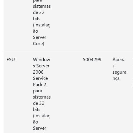
sistemas
de 32
bits
(instalaç
ão
Server
Core)
ESU
Window
5004299
Apena
s Server
s
2008
segura
Service
nça
Pack 2
para
sistemas
de 32
bits
(instalaç
ão
Server