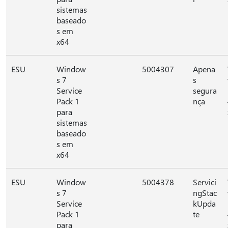
sistemas
baseado
s em
x64
ESU
Window
5004307
Apena
s 7
s
Service
segura
Pack 1
nça
para
sistemas
baseado
s em
x64
ESU
Window
5004378
Servici
s 7
ngStac
Service
kUpda
Pack 1
te
para