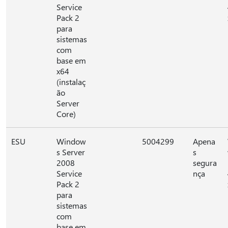
Service
Pack 2
para
sistemas
com
base em
x64
(instalaç
ão
Server
Core)
ESU
Window
5004299
Apena
s Server
s
2008
segura
Service
nça
Pack 2
para
sistemas
com
base em