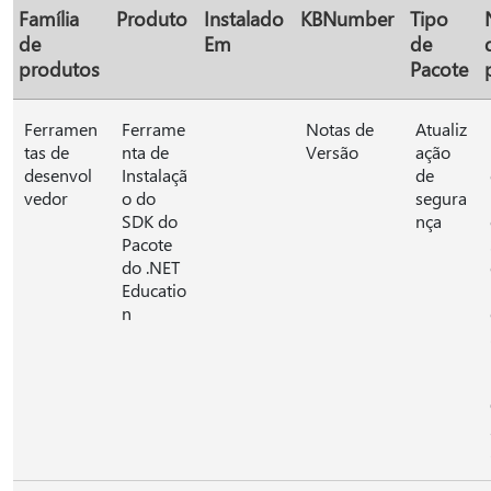
Família
Produto
Instalado
KBNumber
Tipo
de
Em
de
produtos
Pacote
Ferramen
Ferrame
Notas de
Atualiz
tas de
nta de
Versão
ação
desenvol
Instalaçã
de
vedor
o do
segura
SDK do
nça
Pacote
do .NET
Educatio
n