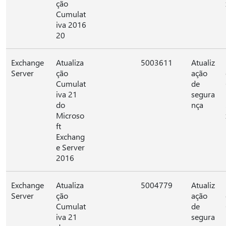
ção
Cumulat
iva 2016
20
Exchange
Atualiza
5003611
Atualiz
Server
ção
ação
Cumulat
de
iva 21
segura
do
nça
Microso
ft
Exchang
e Server
2016
Exchange
Atualiza
5004779
Atualiz
Server
ção
ação
Cumulat
de
iva 21
segura