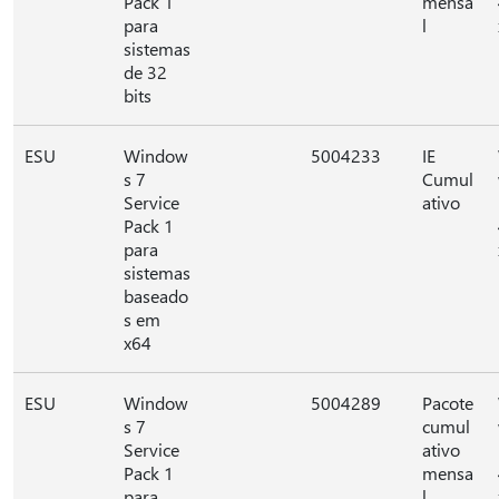
Pack 1
mensa
para
l
sistemas
de 32
bits
ESU
Window
5004233
IE
s 7
Cumul
Service
ativo
Pack 1
para
sistemas
baseado
s em
x64
ESU
Window
5004289
Pacote
s 7
cumul
Service
ativo
Pack 1
mensa
para
l