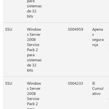
para
sistemas
de 32
bits
ESU
Window
5004959
Apena
s Server
s
2008
segura
Service
nça
Pack 2
para
sistemas
de 32
bits
ESU
Window
5004233
IE
s Server
Cumul
2008
ativo
Service
Pack 2
para