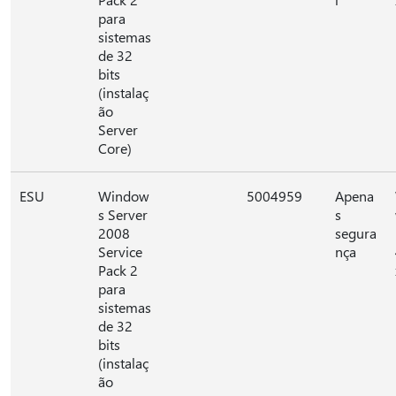
para
sistemas
de 32
bits
(instalaç
ão
Server
Core)
ESU
Window
5004959
Apena
s Server
s
2008
segura
Service
nça
Pack 2
para
sistemas
de 32
bits
(instalaç
ão