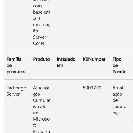
com
base em
x64
(instalaç
ão
Server
Core)
Família
Produto
Instalado
KBNumber
Tipo
de
Em
de
produtos
Pacote
Exchange
Atualiza
5001779
Atualiz
Server
ção
ação
Cumulat
de
iva 23
segura
do
nça
Microso
ft
Exchang