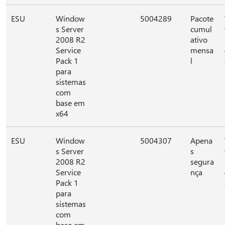
ESU
Window
5004289
Pacote
s Server
cumul
2008 R2
ativo
Service
mensa
Pack 1
l
para
sistemas
com
base em
x64
ESU
Window
5004307
Apena
s Server
s
2008 R2
segura
Service
nça
Pack 1
para
sistemas
com
base em