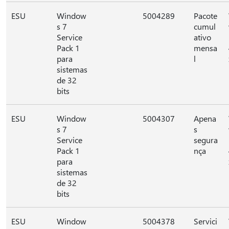
ESU
Window
5004289
Pacote
s 7
cumul
Service
ativo
Pack 1
mensa
para
l
sistemas
de 32
bits
ESU
Window
5004307
Apena
s 7
s
Service
segura
Pack 1
nça
para
sistemas
de 32
bits
ESU
Window
5004378
Servici