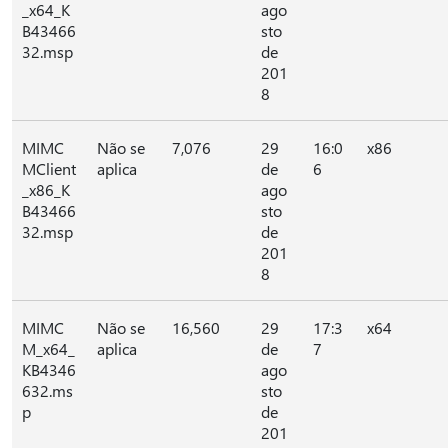
_x64_K
ago
B43466
sto
32.msp
de
201
8
MIMC
Não se
7,076
29
16:0
x86
MClient
aplica
de
6
_x86_K
ago
B43466
sto
32.msp
de
201
8
MIMC
Não se
16,560
29
17:3
x64
M_x64_
aplica
de
7
KB4346
ago
632.ms
sto
p
de
201