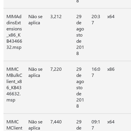
8
MIMAd
Não se
3,212
29
20:3
x64
dinsExt
aplica
de
7
ensions
ago
_x86_K
sto
B43466
de
32.msp
201
8
MIMC
Não se
7,220
29
16:0
x86
MBulkC
aplica
de
7
lient_x8
ago
6_KB43
sto
46632.
de
msp
201
8
MIMC
Não se
7,440
29
09:1
x64
MClient
aplica
de
7