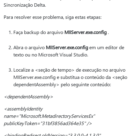
Sincronização Delta.
Para resolver esse problema, siga estas etapas:
Faça backup do arquivo
MIIServer.exe.config
.
Abra o arquivo
MIIServer.exe.config
em um editor de
texto ou no Microsoft Visual Studio.
Localize a <seção de tempo> de execução no arquivo
MIIServer.exe.config e substitua o conteúdo da <seção
dependentAssembly> pelo seguinte conteúdo:
<dependentAssembly>
<assemblyIdentity
name="Microsoft.MetadirectoryServicesEx"
publicKeyToken="31bf3856ad364e35" />
<bindingRedirect oldVersion="3.3.0.0-4.1.3.0"