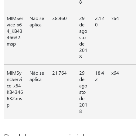
8
MIMSer
Não se
38,960
29
2,12
x64
vice_x6
aplica
de
0
4_KB43
ago
46632.
sto
msp
de
201
8
MIMSy
Não se
21,764
29
18:4
x64
ncServi
aplica
de
2
ce_x64_
ago
KB4346
sto
632.ms
de
p
201
8