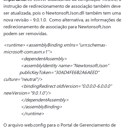
instrução de redirecionamento de associação também deve
ser atualizada, pois o Newtonsoft.Json.dll também tem uma
nova revisão – 9.0.1.0. Como alternativa, as informações de
redirecionamento de associação para Newtonsoft.Json
podem ser removidas.
<runtime><assemblyBinding xmlns="urn:schemas-
microsoft-com:asm.v1">
<dependentAssembly>
<assemblyIdentity name="Newtonsoft.Json"
publicKeyToken="30AD4FE6B2A6AEED"
culture="neutral"/>
<bindingRedirect oldVersion="0.0.0.0-6.0.0.0"
newVersion="9.0.1.0"/>
</dependentAssembly>
</assemblyBinding>
</runtime>
O arquivo web.config para o Portal de Gerenciamento de