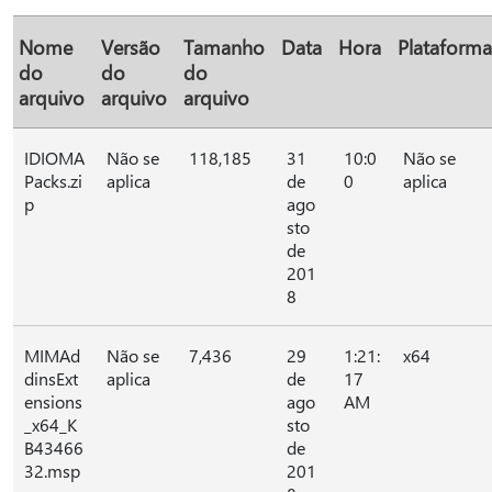
Nome
Versão
Tamanho
Data
Hora
Plataforma
do
do
do
arquivo
arquivo
arquivo
IDIOMA
Não se
118,185
31
10:0
Não se
Packs.zi
aplica
de
0
aplica
p
ago
sto
de
201
8
MIMAd
Não se
7,436
29
1:21:
x64
dinsExt
aplica
de
17
ensions
ago
AM
_x64_K
sto
B43466
de
32.msp
201