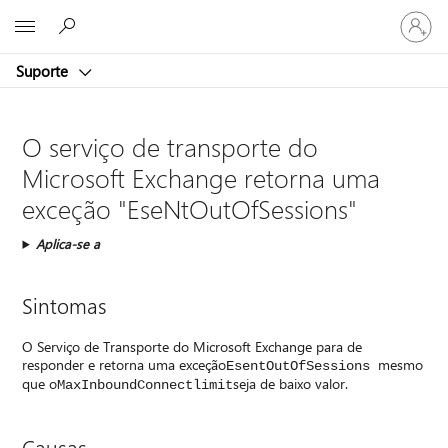
Entre
Microsoft
em
sua
Suporte
conta
O serviço de transporte do
Microsoft Exchange retorna uma
exceção "EseNtOutOfSessions"
Aplica-se a
Sintomas
O Serviço de Transporte do Microsoft Exchange para de
responder e retorna uma exceção
mesmo
EsentOutOfSessions
que o
seja de baixo valor.
MaxInboundConnectlimit
Causas