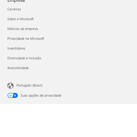
Carreiras
Sobre a Microsoft
Notícias da empresa
Privacidade na Microsoft
Investidores
Diversidade e inclusão
Acessibilidade
Português (Brasil)
Suas opções de privacidade
Privacidade dos Dados de Saúde do Consumidor
Entre em contato com a Microsoft
Privacidade
Ética e Compliance
Nota Legal
Marcas
Sobre os nossos anúncios
© Microsoft 2026