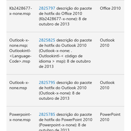
Kb2428677-
2825797
descrição do pacote
Office 2010
x-none.msp
de hotfix do Office 2010
(Kb2428677-x-none): 8 de
outubro de 2013
Outlook-x-
2825825
descrição do pacote
Outlook
none.msp;
de hotfix do Outlook 2010
2010
Outlookintl-
(Outlook-x-none; .
<Language-
Outlookintl-< código de
Code>.msp
idioma > msp): 8 de outubro
de 2013
Outlook-x-
2825795
descrição do pacote
Outlook
none.msp
de hotfix do Outlook 2010
2010
(Outlook-x-none): 8 de
outubro de 2013
Powerpoint-
2825785
descrição do pacote
PowerPoint
x-none.msp
de hotfix do PowerPoint 2010
2010
(Powerpoint-x-none): 8 de
outubro de 2013