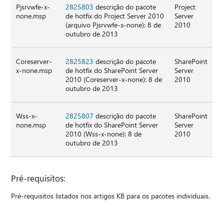
Pjsrvwfe-x-
2825803
descrição do pacote
Project
none.msp
de hotfix do Project Server 2010
Server
(arquivo Pjsrvwfe-x-none): 8 de
2010
outubro de 2013
Coreserver-
2825823
descrição do pacote
SharePoint
x-none.msp
de hotfix do SharePoint Server
Server
2010 (Coreserver-x-none): 8 de
2010
outubro de 2013
Wss-x-
2825807
descrição do pacote
SharePoint
none.msp
de hotfix do SharePoint Server
Server
2010 (Wss-x-none): 8 de
2010
outubro de 2013
Pré-requisitos:
Pré-requisitos listados nos artigos KB para os pacotes individuais.