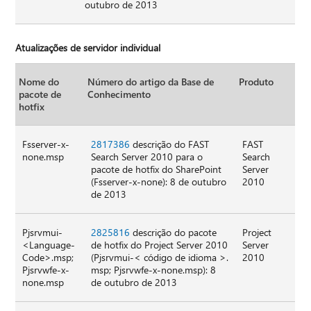
outubro de 2013
Atualizações de servidor individual
Nome do
Número do artigo da Base de
Produto
pacote de
Conhecimento
hotfix
Fsserver-x-
2817386
descrição do FAST
FAST
none.msp
Search Server 2010 para o
Search
pacote de hotfix do SharePoint
Server
(Fsserver-x-none): 8 de outubro
2010
de 2013
Pjsrvmui-
2825816
descrição do pacote
Project
<Language-
de hotfix do Project Server 2010
Server
Code>.msp;
(Pjsrvmui-< código de idioma >.
2010
Pjsrvwfe-x-
msp; Pjsrvwfe-x-none.msp): 8
none.msp
de outubro de 2013