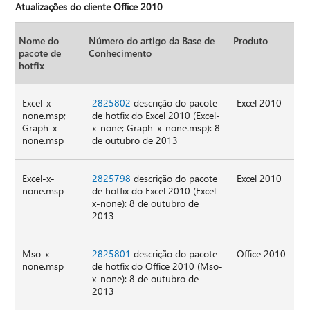
Atualizações do cliente Office 2010
Nome do
Número do artigo da Base de
Produto
pacote de
Conhecimento
hotfix
Excel-x-
2825802
descrição do pacote
Excel 2010
none.msp;
de hotfix do Excel 2010 (Excel-
Graph-x-
x-none; Graph-x-none.msp): 8
none.msp
de outubro de 2013
Excel-x-
2825798
descrição do pacote
Excel 2010
none.msp
de hotfix do Excel 2010 (Excel-
x-none): 8 de outubro de
2013
Mso-x-
2825801
descrição do pacote
Office 2010
none.msp
de hotfix do Office 2010 (Mso-
x-none): 8 de outubro de
2013