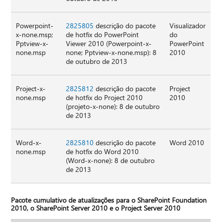
Powerpoint-
2825805
descrição do pacote
Visualizador
x-none.msp;
de hotfix do PowerPoint
do
Pptview-x-
Viewer 2010 (Powerpoint-x-
PowerPoint
none.msp
none; Pptview-x-none.msp): 8
2010
de outubro de 2013
Project-x-
2825812
descrição do pacote
Project
none.msp
de hotfix do Project 2010
2010
(projeto-x-none): 8 de outubro
de 2013
Word-x-
2825810
descrição do pacote
Word 2010
none.msp
de hotfix do Word 2010
(Word-x-none): 8 de outubro
de 2013
Pacote cumulativo de atualizações para o SharePoint Foundation
2010, o SharePoint Server 2010 e o Project Server 2010