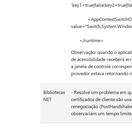
'key1=true|false;key2=tr
<AppContextSwitchOve
value="Switch.System.Windo
</runtime>
Observação: quando o aplicativ
de acessibilidade receberá er
a janela de controle corresp
provedor estava retornando in
Bibliotecas
- Resolve um problema em que
NET
certificados de cliente são u
renegociação (PostHandshakeA
observariam um tempo limite