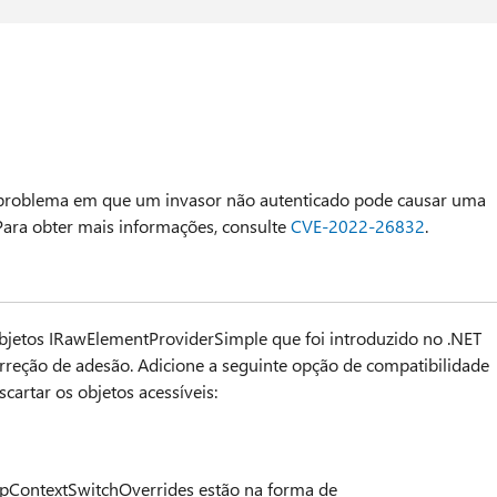
m problema em que um invasor não autenticado pode causar uma
Para obter mais informações, consulte
CVE-2022-26832
.
jetos IRawElementProviderSimple que foi introduzido no .NET
rreção de adesão. Adicione a seguinte opção de compatibilidade
cartar os objetos acessíveis:
textSwitchOverrides estão na forma de