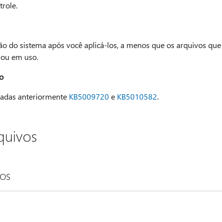
role.
ção do sistema após você aplicá-los, a menos que os arquivos que
 ou em uso.
o
ançadas anteriormente
KB5009720
e
KB5010582
.
quivos
os