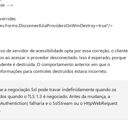
ue|false -->
rrides
ws.Forms.DisconnectUiaProvidersOnWmDestroy=true"/>
o de servidor de acessibilidade opta por essa correção, o cliente
ros ao acessar o provedor desconectado. Isso é esperado, porque
ondente é destruída. O comportamento anterior em que o
formações para controles destruídos estava incorreto.
 a negociação Ssl pode travar indefinidamente quando os
sados quando o TLS 1.3 é negociado. Antes da mudança, a
uthentiction) falharia e o SslStream ou o HttpWebRequest
.