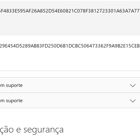
5F4833E595AF26A852D54E60821C078F3812723301A63A7A77
429E454D5289AB83FD250D6B1DCBC506473362F9A9B2E15CEB
om suporte
om suporte
eção e segurança