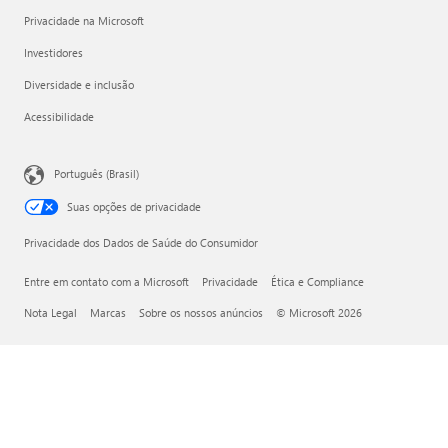
Privacidade na Microsoft
Investidores
Diversidade e inclusão
Acessibilidade
Português (Brasil)
Suas opções de privacidade
Privacidade dos Dados de Saúde do Consumidor
Entre em contato com a Microsoft
Privacidade
Ética e Compliance
Nota Legal
Marcas
Sobre os nossos anúncios
© Microsoft 2026
Microsoft do Brasil Importação e Comércio de Software e
Vídeo Games Ltda., com sede na cidade de São Paulo,
Estado de São Paulo, na Avenida Presidente Juscelino
Kubitschek, nº 1.909, conjunto 181, localizado no 18º andar
da Torre Sul SP Corporate Towers, Vila Nova Conceição, CEP
04543-907, inscrita no CNPJ sob o nº 04.712.500/0001-07.