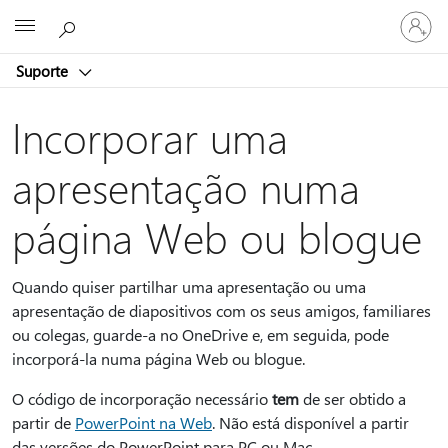
Iniciar
Microsoft
sessão
na
Suporte
conta
Incorporar uma
apresentação numa
página Web ou blogue
Quando quiser partilhar uma apresentação ou uma
apresentação de diapositivos com os seus amigos, familiares
ou colegas, guarde-a no OneDrive e, em seguida, pode
incorporá-la numa página Web ou blogue.
O código de incorporação necessário
tem
de ser obtido a
partir de
PowerPoint na Web
. Não está disponível a partir
das versões do PowerPoint para PC ou Mac.