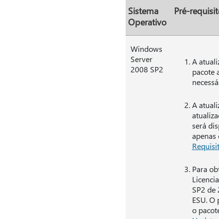
Sistema
Pré-requisit
Operativo
Windows
Server
A atual
2008 SP2
pacote 
necessá
A atual
atualiza
será dis
apenas 
Requisi
Para ob
Licenci
SP2 de 
ESU. O 
o pacot