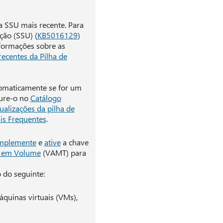
a SSU mais recente. Para
ção (SSU) (
KB5016129
)
nformações sobre as
ecentes da Pilha de
tomaticamente se for um
cure-o no
Catálogo
ualizações da pilha de
is Frequentes
.
mplemente
e
ative
a chave
o em Volume
(VAMT) para
 do seguinte:
quinas virtuais (VMs),