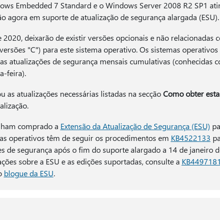
ws Embedded 7 Standard e o Windows Server 2008 R2 SP1 atin
ão agora em suporte de atualização de segurança alargada (ESU).
de 2020, deixarão de existir versões opcionais e não relacionadas
ersões "C") para este sistema operativo. Os sistemas operativos
as atualizações de segurança mensais cumulativas (conhecidas 
a-feira).
ou as atualizações necessárias listadas na secção
Como obter esta 
tualização.
enham comprado a
Extensão da Atualização de Segurança (ESU)
pa
mas operativos têm de seguir os procedimentos em
KB4522133
pa
es de segurança após o fim do suporte alargado a 14 de janeiro
ções sobre a ESU e as edições suportadas, consulte a
KB449718
 o
blogue da ESU
.