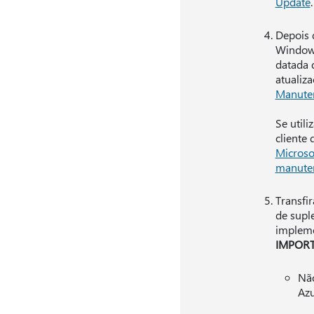
Update
.
Depois 
Windows
datada 
atualiz
Manute
Se util
cliente
Microso
manute
Transfi
de supl
impleme
IMPOR
Não
Azu