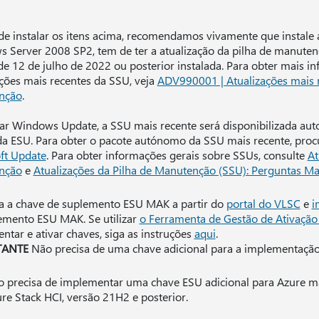
de instalar os itens acima, recomendamos vivamente que instale 
 Server 2008 SP2, tem de ter a atualização da pilha de manuten
de 12 de julho de 2022 ou posterior instalada. Para obter mais i
ações mais recentes da SSU, veja
ADV990001 | Atualizações mais r
nção
.
izar Windows Update, a SSU mais recente será disponibilizada au
 da ESU. Para obter o pacote autónomo da SSU mais recente, pro
ft Update
. Para obter informações gerais sobre SSUs, consulte
At
nção
e
Atualizações da Pilha de Manutenção (SSU): Perguntas Ma
ra a chave de suplemento ESU MAK a partir do
portal do VLSC
e
i
emento ESU MAK. Se utilizar
o Ferramenta de Gestão de Ativaçã
ntar e ativar chaves, siga as instruções
aqui
.
TANTE
Não precisa de uma chave adicional para a implementação
 precisa de implementar uma chave ESU adicional para Azure má
re Stack HCI, versão 21H2 e posterior.