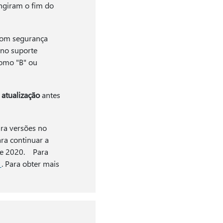
giram o fim do
 com segurança
 no suporte
como "B" ou
atualização
antes
ra versões no
ra continuar a
 de 2020. Para
1
. Para obter mais