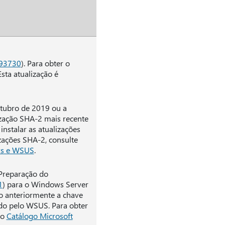
93730
). Para obter o
 Esta atualização é
utubro de 2019 ou a
lização SHA-2 mais recente
instalar as atualizações
zações SHA-2, consulte
ws e WSUS
.
 Preparação do
1
) para o Windows Server
o anteriormente a chave
ado pelo WSUS. Para obter
no
Catálogo Microsoft