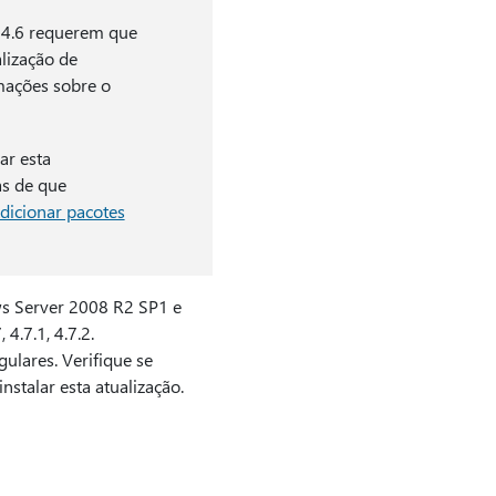
 e 4.6 requerem que
lização de
rmações sobre o
ar esta
as de que
dicionar pacotes
s Server 2008 R2 SP1 e
.7.1, 4.7.2.
lares. Verifique se
nstalar esta atualização.