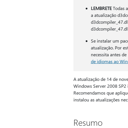
LEMBRETE
Todas as
a atualização d3dc
d3dcompiler_47.dll
d3dcompiler_47.dll
Se instalar um paco
atualização. Por e
necessita antes de 
de idiomas ao Wi
A atualização de 14 de no
Windows Server 2008 SP2 in
Recomendamos que aplique e
instalou as atualizações nec
Resumo