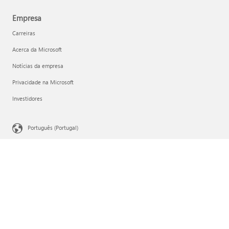
Empresa
Carreiras
Acerca da Microsoft
Notícias da empresa
Privacidade na Microsoft
Investidores
Português (Portugal)
As suas Escolhas de Privacidade
Privacidade da Saúde do Consumidor
Contactar a Microsoft
Privacidade
Termos de utilização
Marcas Registadas
Acerca dos nossos anúncios
EU Compliance DoCs
© Microsoft 2026