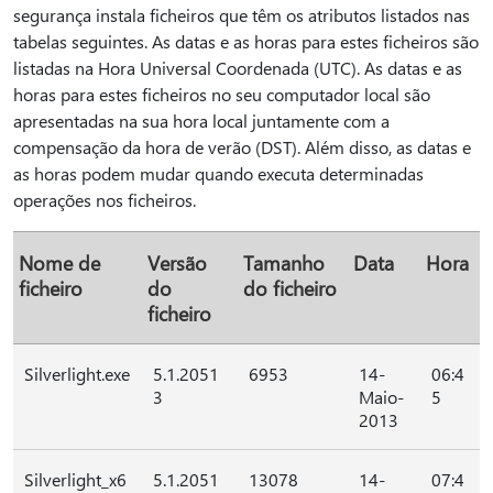
segurança instala ficheiros que têm os atributos listados nas
tabelas seguintes. As datas e as horas para estes ficheiros são
listadas na Hora Universal Coordenada (UTC). As datas e as
horas para estes ficheiros no seu computador local são
apresentadas na sua hora local juntamente com a
compensação da hora de verão (DST). Além disso, as datas e
as horas podem mudar quando executa determinadas
operações nos ficheiros.
Nome de
Versão
Tamanho
Data
Hora
ficheiro
do
do ficheiro
ficheiro
Silverlight.exe
5.1.2051
6953
14-
06:4
3
Maio-
5
2013
Silverlight_x6
5.1.2051
13078
14-
07:4