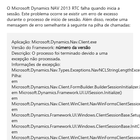
O Microsoft Dynamics NAV 2013 RTC falha quando inicia a
sessão. Este problema ocorre se existir um erro de excesso
durante o processo de início de sessão. Além disso, recebe uma
mensagem de erro semelhante à seguinte na pilha de chamadas:
Aplicação: Microsoft.Dynamics.Nav.Client.exe
Versão do Framework:
número da versão
Descrição: O processo foi terminado devido a uma
excepção não processada.
Informações de excepção:
Microsoft.Dynamics.Nav.Types.Exceptions.NavNCLStringLengthExc
Pilha:
em
Microsoft.Dynamics.Nav.Client.FormBuilder.BuilderSessionInitializer.In
em Microsoft.Dynamics.Framework.UI.UISession.Initialize()
em
Microsoft.Dynamics.Nav.Client.WinClient.NavWinFormsClientSession.I
em
Microsoft.Dynamics.Framework.UI.Windows.ClientSessionBase.Setup
em
Microsoft.Dynamics.Framework.UI.Windows.ClientSessionBase.InitC
em
Microsoft.Dynamics.Nav.Client.WinClient.NavWinFormsClientSession