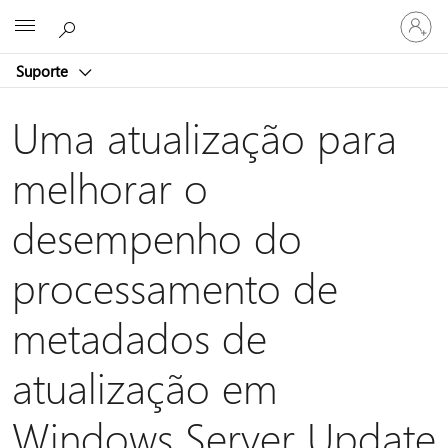
Iniciar
Microsoft
sessão
na
Suporte
conta
Uma atualização para
melhorar o
desempenho do
processamento de
metadados de
atualização em
Windows Server Update