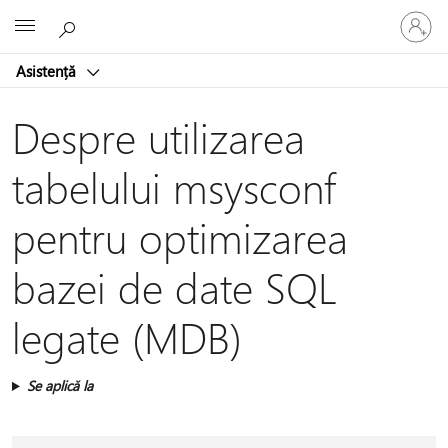
Conectaț
Microsoft
vă
la
Asistență
contul
dvs.
Despre utilizarea
tabelului msysconf
pentru optimizarea
bazei de date SQL
legate (MDB)
Se aplică la