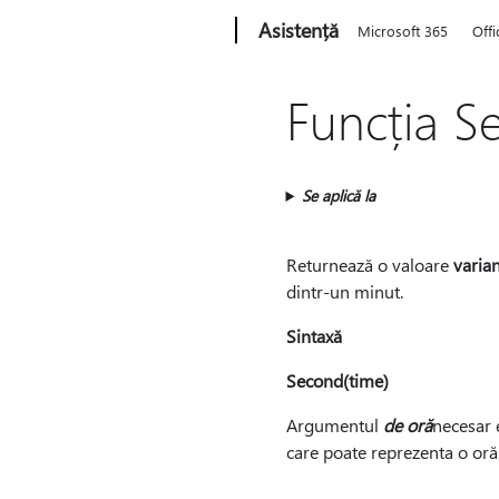
Microsoft
Asistență
Microsoft 365
Offi
Funcția S
Se aplică la
Returnează o valoare
varian
dintr-un minut.
Sintaxă
Second(time)
Argumentul
de oră
necesar 
care poate reprezenta o or