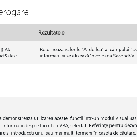
erogare
Rezultatele
]) AS
Returnează valorile "Al doilea" al câmpului "D
tSales;
informații și se afișează în coloana SecondVal
demonstrează utilizarea acestei funcții într-un modul Visual Basi
 informații despre lucrul cu VBA, selectați
Referințe pentru dezvol
are
și introduceți unul sau mai mulți termeni în caseta de căutare.