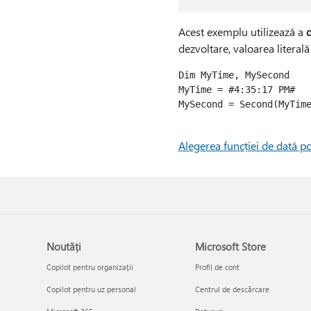
Acest exemplu utilizează a
dezvoltare, valoarea literală
Dim MyTime, MySecond

MyTime = #4:35:17 PM#   
MySecond = Second(MyTime
Alegerea funcției de dată po
Noutăți
Microsoft Store
Copilot pentru organizații
Profil de cont
Copilot pentru uz personal
Centrul de descărcare