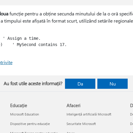
doua
funcție pentru a obține secunda minutului de la o oră specifi
 a timpului este afișată în format scurt, utilizând setările regionale
 ' Assign a time.

)    ' MySecond contains 17.

trivite
Au fost utile aceste informații?
Da
Nu
Educație
Afaceri
D
Microsoft Education
Inteligență artificială Microsoft
De
Dispozitive pentru educație
Securitate Microsoft
D