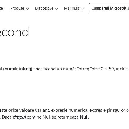
ce
Produse
Dispozitive
Mai mult
Cumpărați Microsoft 
econd
t
(
număr întreg
) specificând un număr întreg între 0 și 59, inclu
este orice valoare variant, expresie numerică, expresie șir sau ori
ă. Dacă
timpul
conține Nul, se returnează
Nul
.