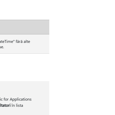
ateTime" fără alte
ue.
c for Applications
tatori
în lista