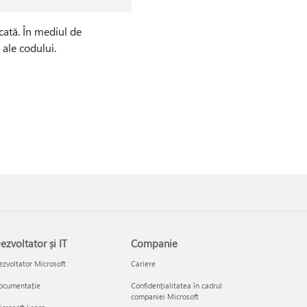
cată. În mediul de
 ale codului.
ezvoltator și IT
Companie
zvoltator Microsoft
Cariere
ocumentație
Confidențialitatea în cadrul
companiei Microsoft