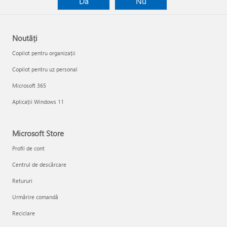
Da
Nu
Noutăți
Copilot pentru organizații
Copilot pentru uz personal
Microsoft 365
Aplicații Windows 11
Microsoft Store
Profil de cont
Centrul de descărcare
Retururi
Urmărire comandă
Reciclare