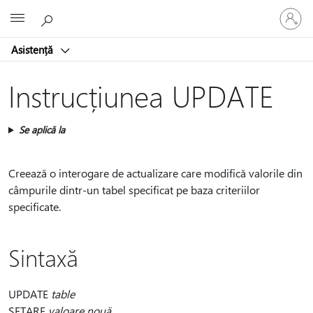
Conectaț
Microsoft
vă
la
Asistență
contul
dvs.
Instrucțiunea UPDATE
Se aplică la
Creează o interogare de actualizare care modifică valorile din
câmpurile dintr-un tabel specificat pe baza criteriilor
specificate.
Sintaxă
UPDATE
table
SETARE
valoare nouă